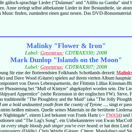
elle gälisch-sprachige Lieder ("Dulaman" und "Aililiu na Gamha" sind b
n. Anne zerlegt selbst altbekannte Lieder in ihre Bestandteile, sie a
Irish Music finden, zumindest einen ganz neuen. Das DVD-Bonusmateri
Malinky "Flower & Iron"
Label:
Greentrax
; CDTRAX330; 2008
Mark Dunlop "Islands on the Moon"
Label:
Greentrax
; CDTRAX307; 2008
ung für eine der florierendsten Folkbands Schottlands derzeit:
Malink
le) und Dave Wood (Gitarre) spielen auf ihrem vierten Album hauptsächl
omponiert von Daves Lebenspartnerin, der Flötistin Lillias Kinsman-B
r Phrasierung bei "Mull of Kintyre" abgekupfert worden sein. Die Lied
 Shipyard Apprentice" (siehe Rezension in der englischen FW). Steve, 
traditionelle "The Ploughboy and the Maid" (aka "The Jolly Ploughboy
I am a bold undaunted youth from the county of Tyrone ...
, singt er pa
ntrim heißen müssen. Quelle seines Materials ist die berühmte Liede
he Nightingale", einem Lied bekannt von Frank Harte (->
FW#34
) und
positionen und "The Lag's Song", ein Unbekannteres von Ewan MacCol
 ist
every single bloody pub singer you've ever heard
; er hat dem Lied 
 Montgomery (Fiddle), Chris Wright (Gitarre, Cittern, Mandoline) und S