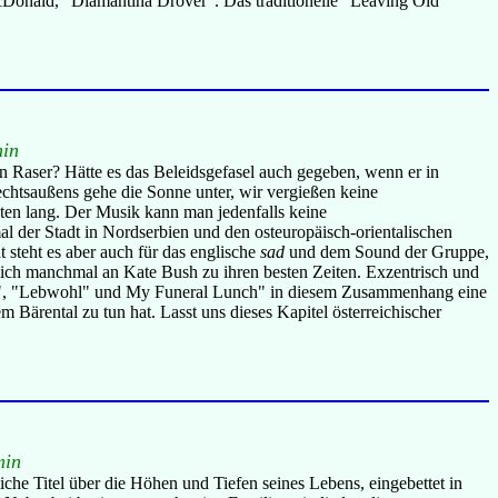
acDonald, "Diamantina Drover". Das traditionelle "Leaving Old
min
n Raser? Hätte es das Beleidsgefasel auch gegeben, wenn er in
htsaußens gehe die Sonne unter, wir vergießen keine
uten lang. Der Musik kann man jedenfalls keine
al der Stadt in Nordserbien und den osteuropäisch-orientalischen
 steht es aber auch für das englische
sad
und dem Sound der Gruppe,
 mich manchmal an Kate Bush zu ihren besten Zeiten. Exzentrisch und
ain", "Lebwohl" und My Funeral Lunch" in diesem Zusammenhang eine
 Bärental zu tun hat. Lasst uns dieses Kapitel österreichischer
min
che Titel über die Höhen und Tiefen seines Lebens, eingebettet in