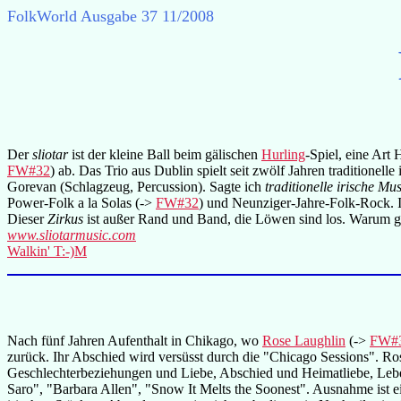
FolkWorld
Ausgabe 37 11/2008
Der
sliotar
ist der kleine Ball beim gälischen
Hurling
-Spiel, eine Art 
FW#32
) ab. Das Trio aus Dublin spielt seit zwölf Jahren traditionel
Gorevan (Schlagzeug, Percussion). Sagte ich
traditionelle irische Mus
Power-Folk a la Solas (->
FW#32
) und Neunziger-Jahre-Folk-Rock. I
Dieser
Zirkus
ist außer Rand und Band, die Löwen sind los. Warum gib
www.sliotarmusic.com
Walkin' T:-)M
Nach fünf Jahren Aufenthalt in Chikago, wo
Rose Laughlin
(->
FW#
zurück. Ihr Abschied wird versüsst durch die "Chicago Sessions". Ros
Geschlechterbeziehungen und Liebe, Abschied und Heimatliebe, Leben
Saro", "Barbara Allen", "Snow It Melts the Soonest". Ausnahme ist 