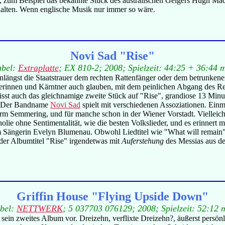
 -, zum Beispiel das bekannte Stück des australischen Geigers Hugh M
alten. Wenn englische Musik nur immer so wäre.
Novi Sad "Rise"
abel:
Extraplatte
; EX 810-2; 2008; Spielzeit: 44:25 + 36:44 
längst die Staatstrauer dem rechten Rattenfänger oder dem betrunkene
innen und Kärntner auch glauben, mit dem peinlichen Abgang des Rec
eisst auch das gleichnamige zweite Stück auf "Rise", grandiose 13 Min
l. Der Bandname
Novi Sad
spielt mit verschiedenen Assoziationen. Einm
erm Semmering, und für manche schon in der Wiener Vorstadt. Vielleicht
olie ohne Sentimentalität, wie die besten Volkslieder, und es erinnert
 um Sängerin Evelyn Blumenau. Obwohl Liedtitel wie "What will rem
er Albumtitel "Rise" irgendetwas mit
Auferstehung
des Messias aus dem
Griffin House "Flying Upside Down"
bel:
NETTWERK
; 5 037703 076129; 2008; Spielzeit: 52:12 
ein zweites Album vor. Dreizehn, verflixte Dreizehn?, äußerst persönli