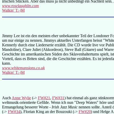
irischen Stücken. Aber das muss ja nicht unbedingt ein Nachteil sein. 
www.roselaughlin.com
Walkin' T:-)M
Jimmy Lee ist ein den meisten eher unbekannter Teil der Londoner F
um nur einige zu nennen. Jimmys aktuelles Unterfangen heisst "Whi
Kennerly durch eine Liederserie erzählt. Die CD wurde live vor Pub
Mandoline), Clare Juliet (Akkordeon), Steve Ball (Gitarre) und Warr
Geschichte im amerikanischen Süden des Sklavenhaltertums spielt, ist
Vorteil, dass es Briten sind, die die Geschichte erzählen. Es ist jede
kann.
www.whitemansions.co.uk
Walkin' T:-)M
Auch
Anne Wylie
(->
FW#21
,
FW#31
) hat einmal als ganz stinkno
weltmusik-orientierte Gefilde. Wenn ich nun "Deep Waters" höre und 
Ermangelung besserer Worte -
Irish Jazz Music
nennen sollte. Anteil
(->
FW#34
), Florian King an der Bouzouki (->
FW#20
) und Helge A