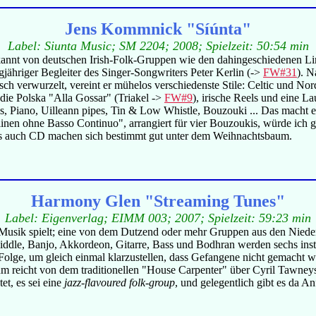
Jens Kommnick "Síúnta"
Label: Siunta Music; SM 2204; 2008; Spielzeit: 50:54 min
kannt von deutschen Irish-Folk-Gruppen wie den dahingeschiedenen Lim
angjähriger Begleiter des Singer-Songwriters Peter Kerlin (->
FW#31
). N
risch verwurzelt, vereint er mühelos verschiedenste Stile: Celtic und 
 die Polska "Alla Gossar" (Triakel ->
FW#9
), irische Reels und eine L
ss, Piano, Uilleann pipes, Tin & Low Whistle, Bouzouki ... Das macht 
nen ohne Basso Continuo", arrangiert für vier Bouzoukis, würde ich ger
als auch CD machen sich bestimmt gut unter dem Weihnachtsbaum.
Harmony Glen "Streaming Tunes"
Label: Eigenverlag; EIMM 003; 2007; Spielzeit: 59:23 min
che Musik spielt; eine von dem Dutzend oder mehr Gruppen aus den Niede
Fiddle, Banjo, Akkordeon, Gitarre, Bass und Bodhran werden sechs inst
Folge, um gleich einmal klarzustellen, dass Gefangene nicht gemacht we
um reicht von dem traditionellen "House Carpenter" über Cyril Tawney
t, es sei eine
jazz-flavoured folk-group
, und gelegentlich gibt es da 