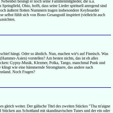
ebenbei besingt er noch seine Familienmitglieder, die u.a.
ringfield, Ohio, hofft, dass seine Lieder spirituell anregend sind
noch äußerst flotten Nummern tragen insbesondere Keyboarder
elbst fühlt sich von Bono Gesangsstil inspiriert (vielleicht auch
Ansichten.
schief hängt. Oder so ähnlich. Nun, machen wir's auf Finnisch. Was
ammer-Asien) vorstellen? Am besten nichts, das ist eh alles
 stecken: Gypsy-Musik, Klezmer, Polka, Tango, manchmal Punk und
 klingt wie eine hämmernde Stromgitarre, das andere nach
innland. Noch Fragen?
s gleich weiter. Der gälische Titel des zweiten Stückes "Tha m'aigne
nd Stücken aus Schottland mit skandinavischen Tunes und der ein oder