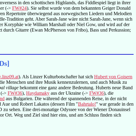
erness in den schottischen Highlands, das Fiddlespiel liegt in ihrer
ner (->
FW#24
). Sie selbst wurde von dem bekannten Geiger Donald
eren Repertoire überwiegend aus norwegischen Liedern und Melodien
dle-Tradition geht. Aber Sarah-Jane wäre nicht Sarah-Jane, wenn sich
iner Koryphäe wie William Marshall oder Niel Gow, und wird auf der
zt durch Gitarre (Ewan McPherson von Fribo), Bass und Perkussion;
Ds]
linz09.at
). Als Linzer Kulturbotschafter hat sich
Hubert von Goisern
, die Menschen und ihre Musik kennenzulernen, und auch Musik zu
al village
bekommt eine ganz andere Bedeutung. Huberts neue Band
 (->
FW#36
),
Haydamaky
aus der Ukraine (->
FW#36
), die
and
aus Bulgarien. Die während der spannenden Reise, in der nicht
 Aue und Robert Lakatos (dessen Film "
Bahrtalo!
" war gerade in den
VD zu sehen. Eine drei-monatige Odyssee von der Wiener Donauinsel
Ort. Weg und Ziel sind hier eins, und am Schluss finden sich