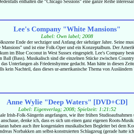
Jedenfalls enthalten die "Chicago Sessions" eine ganze Reihe interessant
Lee's Company "White Mansions"
Label: Own label; 2008
olkszene Ende der sechziger und Anfang der siebziger Jahre. Seine mu
te Mansions" und ist eine Folk-Oper und ein Konzeptalbum. Der Amerik
likum im Blue Coconut in West Sussex eingespielt. Lee's Company best
en Ball (Bass). Musikalisch sind die einzelnen Stücke zwischen Count
 das Unterfangen als Friedenshymne gedacht. Man hätte in diesen Zeite
nfalls kein Nachteil, dass dieses ur-amerikanische Thema von Ausländern
Anne Wylie "Deep Waters" [DVD+CD]
Label: Eigenverlag; 2008; Spielzeit: 1:21:52
rmale Irish-Folk-Sängerin angefangen, wie ihre frühen Studioaufnahmen
anschaue, denke ich, dass es sich um einen ganz eigenen Roots-Musik-
 daran haben auch ihre kongenialen musikalischen Begleiter bei de
ndreas Norbakken am selbst-konstruierten Schlagzeug (gerade hatte ic