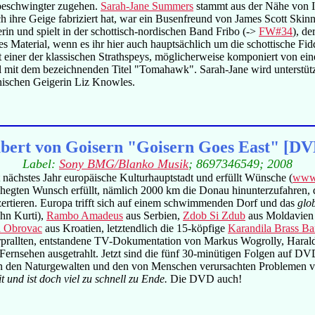
beschwingter zugehen.
Sarah-Jane Summers
stammt aus der Nähe von Inv
h ihre Geige fabriziert hat, war ein Busenfreund von James Scott Skin
lerin und spielt in der schottisch-nordischen Band Fribo (->
FW#34
), d
 Material, wenn es ihr hier auch hauptsächlich um die schottische Fid
ist einer der klassischen Strathspeys, möglicherweise komponiert von e
l mit dem bezeichnenden Titel "Tomahawk". Sarah-Jane wird unterstüt
nischen Geigerin Liz Knowles.
bert von Goisern "Goisern Goes East" [DV
Label:
Sony BMG/Blanko Musik
; 8697346549; 2008
 nächstes Jahr europäische Kulturhauptstadt und erfüllt Wünsche (
www.
ehegten Wunsch erfüllt, nämlich 2000 km die Donau hinunterzufahren
zertieren. Europa trifft sich auf einem schwimmenden Dorf und das
glob
hn Kurti),
Rambo Amadeus
aus Serbien,
Zdob Si Zdub
aus Moldavien
 Obrovac
aus Kroatien, letztendlich die 15-köpfige
Karandila Brass B
rprallten, entstandene TV-Dokumentation von Markus Wogrolly, Harald
ernsehen ausgetrahlt. Jetzt sind die fünf 30-minütigen Folgen auf D
 den Naturgewalten und den von Menschen verursachten Problemen vor 
t und ist doch viel zu schnell zu Ende.
Die DVD auch!