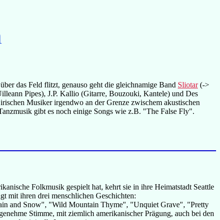
n
 über das Feld flitzt, genauso geht die gleichnamige Band
Sliotar
(->
illeann Pipes), J.P. Kallio (Gitarre, Bouzouki, Kantele) und Des
ei irischen Musiker irgendwo an der Grenze zwischem akustischen
 Tanzmusik gibt es noch einige Songs wie z.B. "The False Fly".
anische Folkmusik gespielt hat, kehrt sie in ihre Heimatstadt Seattle
agt mit ihren drei menschlichen Geschichten:
 Rain and Snow", "Wild Mountain Thyme", "Unquiet Grave", "Pretty
angenehme Stimme, mit ziemlich amerikanischer Prägung, auch bei den