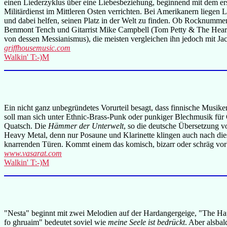
einen Liederzyklus über eine Liebesbeziehung, beginnend mit dem ers
Militärdienst im Mittleren Osten verrichten. Bei Amerikanern liegen 
und dabei helfen, seinen Platz in der Welt zu finden. Ob Rocknumm
Benmont Tench und Gitarrist Mike Campbell (Tom Petty & The Heartbre
von dessen Messianismus), die meisten vergleichen ihn jedoch mit J
griffhousemusic.com
Walkin' T:-)M
Ein nicht ganz unbegründetes Vorurteil besagt, dass finnische Musi
soll man sich unter Ethnic-Brass-Punk oder punkiger Blechmusik für
Quatsch. Die
Hämmer der Unterwelt
, so die deutsche Übersetzung 
Heavy Metal, denn nur Posaune und Klarinette klingen auch nach di
knarrenden Türen. Kommt einem das komisch, bizarr oder schräg vor
www.vasarat.com
Walkin' T:-)M
"Nesta" beginnt mit zwei Melodien auf der Hardangergeige, "The Happy
fo ghruaim" bedeutet soviel wie
meine Seele ist bedrückt
. Aber alsba