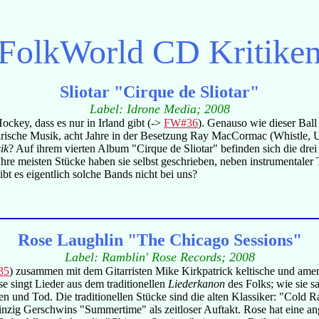
FolkWorld
CD Kritike
Sliotar "Cirque de Sliotar"
Label: Idrone Media; 2008
Hockey, dass es nur in Irland gibt (->
FW#36
). Genauso wie dieser Ball
le irische Musik, acht Jahre in der Besetzung Ray MacCormac (Whistle, U
ik
? Auf ihrem vierten Album "Cirque de Sliotar" befinden sich die dr
hre meisten Stücke haben sie selbst geschrieben, neben instrumentaler
t es eigentlich solche Bands nicht bei uns?
Rose Laughlin "The Chicago Sessions"
Label: Ramblin' Rose Records; 2008
35
) zusammen mit dem Gitarristen Mike Kirkpatrick keltische und amerik
e singt Lieder aus dem traditionellen
Liederkanon
des Folks; wie sie s
 und Tod. Die traditionellen Stücke sind die alten Klassiker: "Cold
einzig Gerschwins "Summertime" als zeitloser Auftakt. Rose hat eine 