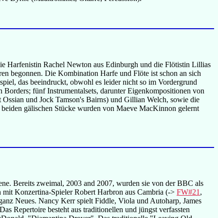
ie Harfenistin Rachel Newton aus Edinburgh und die Flötistin Lillias
ren begonnen. Die Kombination Harfe und Flöte ist schon an sich
spiel, das beeindruckt, obwohl es leider nicht so im Vordergrund
sh Borders; fünf Instrumentalsets, darunter Eigenkompositionen von
mit Ossian und Jock Tamson's Bairns) und Gillian Welch, sowie die
e beiden gälischen Stücke wurden von Maeve MacKinnon gelernt
ene. Bereits zweimal, 2003 and 2007, wurden sie von der BBC als
h mit Konzertina-Spieler Robert Harbron aus Cambria (->
FW#21
,
ganz Neues. Nancy Kerr spielt Fiddle, Viola und Autoharp, James
as Repertoire besteht aus traditionellen und jüngst verfassten