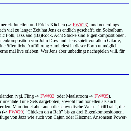
erick Junction und Friel's Kitchen (->
FW#23
), und neuerdings
ach viel zu langer Zeit hat Jens es endlich geschafft, ein Soloalbum
Nordic Folk, Jazz and (Ba)Rock. Acht Stücke sind Eigenkompositionen,
autenkomposition von John Dowland. Jens spielt vor allem Gitarre,
eine öffentliche Aufführung zumindest in dieser Form unmöglich.
ne mal live erleben. Wer Jens aber unbedingt nachspielen will, für
rländen (vgl. Fling ->
FW#33
, oder Maalstroom ->
FW#35
).
rumentale Tune-Sets dargeboten, sowohl traditionellen als auch
rden. Man findet aber auch die schwedische Weise "TrillTrall", die
s (->
FW#29
) "Chicken on a Raft" bis zu drei Eigenkompositionen,
Anflüge von Jazz wie auch von Cajun oder Klezmer. Ansonsten Power-