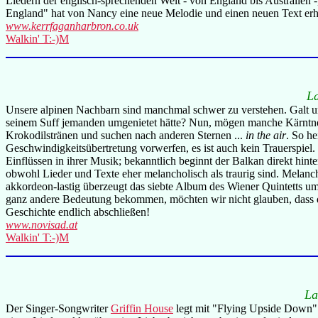
Liedern der englisch-sprechenden Welt - von England bis Australien
England" hat von Nancy eine neue Melodie und einen neuen Text erh
www.kerrfaganharbron.co.uk
Walkin' T:-)M
L
Unsere alpinen Nachbarn sind manchmal schwer zu verstehen. Galt un
seinem Suff jemanden umgenietet hätte? Nun, mögen manche Kärntner
Krokodilstränen und suchen nach anderen Sternen ...
in the air
. So h
Geschwindigkeitsübertretung vorwerfen, es ist auch kein Trauerspie
Einflüssen in ihrer Musik; bekanntlich beginnt der Balkan direkt hint
obwohl Lieder und Texte eher melancholisch als traurig sind. Melanch
akkordeon-lastig überzeugt das siebte Album des Wiener Quintetts
ganz andere Bedeutung bekommen, möchten wir nicht glauben, dass d
Geschichte endlich abschließen!
www.novisad.at
Walkin' T:-)M
La
Der Singer-Songwriter
Griffin House
legt mit "Flying Upside Down" s