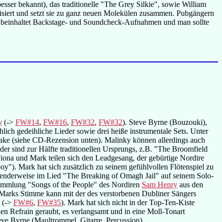
esser bekannt), das traditionelle "The Grey Silkie", sowie William
tomisiert und setzt sie zu ganz neuen Molekülen zusammen. Pubgängern
al beinhaltet Backstage- und Soundcheck-Aufnahmen und man sollte
y
(->
FW#14
,
FW#16
,
FW#32
,
FW#32
). Steve Byrne (Bouzouki),
ich gedeihliche Lieder sowie drei heiße instrumentale Sets. Unter
lake (siehe CD-Rezension unten). Malinky können allerdings auch
er sind zur Hälfte traditionellen Ursprungs, z.B. "The Broomfield
Fiona und Mark teilen sich den Leadgesang, der gebürtige Nordire
"). Mark hat sich zusätzlich zu seinem gefühlvollen Flötenspiel zu
ssenderweise im Lied "The Breaking of Omagh Jail" auf seinem Solo-
rsammlung "Songs of the People" des Nordiren
Sam Henry
aus den
 Marks Stimme kann mit der des verstorbenen Dubliner Sängers
l (->
FW#6
,
FW#35
). Mark hat sich nicht in der Top-Ten-Kiste
den Refrain geraubt, es verlangsamt und in eine Moll-Tonart
teve Byrne (Maultrommel, Gitarre, Percussion).