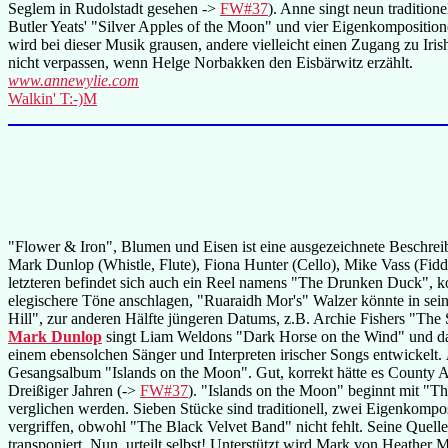
Seglem in Rudolstadt gesehen ->
FW#37
). Anne singt neun tradition
Butler Yeats' "Silver Apples of the Moon" und vier Eigenkompositione
wird bei dieser Musik grausen, andere vielleicht einen Zugang zu 
nicht verpassen, wenn Helge Norbakken den Eisbärwitz erzählt.
www.annewylie.com
Walkin' T:-)M
"Flower & Iron", Blumen und Eisen ist eine ausgezeichnete Beschreib
Mark Dunlop (Whistle, Flute), Fiona Hunter (Cello), Mike Vass (Fidd
letzteren befindet sich auch ein Reel namens "The Drunken Duck", k
elegischere Töne anschlagen, "Ruaraidh Mor's" Walzer könnte in seine
Hill", zur anderen Hälfte jüngeren Datums, z.B. Archie Fishers "The
Mark Dunlop
singt Liam Weldons "Dark Horse on the Wind" und das 
einem ebensolchen Sänger und Interpreten irischer Songs entwickelt.
Gesangsalbum "Islands on the Moon". Gut, korrekt hätte es County A
Dreißiger Jahren (->
FW#37
). "Islands on the Moon" beginnt mit "T
verglichen werden. Sieben Stücke sind traditionell, zwei Eigenkom
vergriffen, obwohl "The Black Velvet Band" nicht fehlt. Seine Quelle
transponiert. Nun, urteilt selbst! Unterstützt wird Mark von Heather