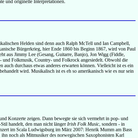
e und originelle Interpretationen.
sikalischen Helden sind denn auch Ralph McTell und Ian Campbell,
anische Bürgerkrieg, hier Ende 1860 bis Beginn 1867, wird von Paul
eht aus Jimmy Lee (Gesang, Guitarre, Banjo), Jon Wigg (Fiddle,
ry- und Folkmusik, Country- und Folkrock angesiedelt. Obwohl die
n auch durchaus etwas anderes erwarten können. Vielleicht ist es ein
 behandelt wird. Musikalisch ist es eh so amerikanisch wie es nur sein
 und Konzerte zeigen. Dann bewegte sie sich vermehrt in pop- und
Stil handelt, den man nicht länger
Irish Folk Music
, sondern - in
m Konzert im Scala Ludwigsburg im März 2007: Henrik Mumm am Bass
h ihn noch als Mitmusiker des norwegischen Saxophonisten Karl