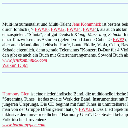
Multi-instrumentalist und Multi-Talent
Jens Kommnick
ist bestens be
durch Iontach (->
FW#30
,
FW#32
,
FW#34
,
FW#34
), als auch als l
einzuspielen: "Síúnta", auf gut Deutsch
Klang, Maserung, Schicht
. I
dazu Tanzweisen aus Asturien (gelernt von Llan de Cubel ->
FW#2
),
aber auch Mandoline, keltische Harfe, Laute Fiddle, Viola, Cello, Ba
Schade eigentlich, denn gerade Telemanns "Konzert D-Dur für 4 Violi
den gibt es auch ein Buch mit Gitarrenarrangements. Sowohl Buch 
www.jenskommnick.com
Walkin' T:-)M
Harmony Glen
ist eine niederländische Band, die traditionelle iris
"Streaming Tunes" ist das zweite Werk der Band. Instrumentiert mit 
jüngeren Ursprungs. Die CD beginnt mit fünf Tunes in unmittelbarer 
man von der Gruppe Dråm gelernt hat (->
FW#32
). Das Lied-Spektr
inklusive dem unvermeidlichen "Harmony Glen". Das Sextett behaupte
Folk irischer Provenienz.
www.harmonyglen.com