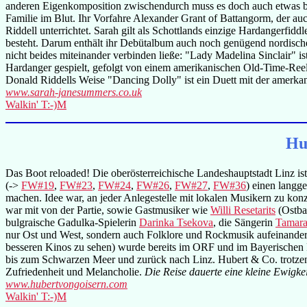
anderen Eigenkomposition zwischendurch muss es doch auch etwas 
Familie im Blut. Ihr Vorfahre Alexander Grant of Battangorm, der auc
Riddell unterrichtet. Sarah gilt als Schottlands einzige Hardangerfidd
besteht. Darum enthält ihr Debütalbum auch noch genügend nordisches
nicht beides miteinander verbinden ließe: "Lady Madelina Sinclair" 
Hardanger gespielt, gefolgt von einem amerikanischen Old-Time-Ree
Donald Riddells Weise "Dancing Dolly" ist ein Duett mit der amerka
www.sarah-janesummers.co.uk
Walkin' T:-)M
Hu
Das Boot reloaded! Die oberösterreichische Landeshauptstadt Linz ist
(->
FW#19
,
FW#23
,
FW#24
,
FW#26
,
FW#27
,
FW#36
) einen langg
machen. Idee war, an jeder Anlegestelle mit lokalen Musikern zu kon
war mit von der Partie, sowie Gastmusiker wie
Willi Resetarits
(Ostba
bulgraische Gadulka-Spielerin
Darinka Tsekova
, die Sängerin
Tamara
nur Ost und West, sondern auch Folklore und Rockmusik aufeinande
besseren Kinos zu sehen) wurde bereits im ORF und im Bayerischen F
bis zum Schwarzen Meer und zurück nach Linz. Hubert & Co. trotzen
Zufriedenheit und Melancholie.
Die Reise dauerte eine kleine Ewigkei
www.hubertvongoisern.com
Walkin' T:-)M