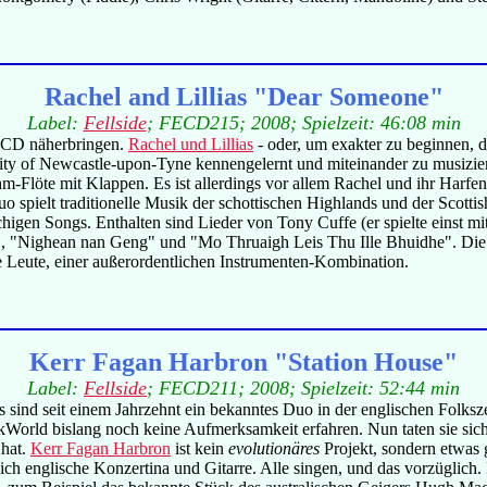
Rachel and Lillias "Dear Someone"
Label:
Fellside
; FECD215; 2008; Spielzeit: 46:08 min
e CD näherbringen.
Rachel und Lillias
- oder, um exakter zu beginnen, d
ity of Newcastle-upon-Tyne kennengelernt und miteinander zu musizie
m-Flöte mit Klappen. Es ist allerdings vor allem Rachel und ihr Harfen
o spielt traditionelle Musik der schottischen Highlands und der Scotti
achigen Songs. Enthalten sind Lieder von Tony Cuffe (er spielte einst 
", "Nighean nan Geng" und "Mo Thruaigh Leis Thu Ille Bhuidhe". Di
be Leute, einer außerordentlichen Instrumenten-Kombination.
Kerr Fagan Harbron "Station House"
Label:
Fellside
; FECD211; 2008; Spielzeit: 52:44 min
ind seit einem Jahrzehnt ein bekanntes Duo in der englischen Folksz
kWorld bislang noch keine Aufmerksamkeit erfahren. Nun taten sie sic
 hat.
Kerr Fagan Harbron
ist kein
evolutionäres
Projekt, sondern etwas 
ch englische Konzertina und Gitarre. Alle singen, und das vorzüglich. D