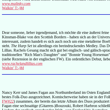
www.malinky.com
Walkin' T:-)M
Dear someone, lieber irgendjemand, ich möchte dir eine äußerst fein
Kinsman-Blake von den Scottish Borders - haben sich an der Univers
interessant, zudem handelt es sich auch noch um eine metallerne Boeh
steht.
The Harp Set
ist allerdings ein beeindruckendes Medley. Das Du
Lillias. Rachels Gesang macht sich gut bei englisch- und gälisch-spr
traditionellen "Rich Man's Daughter" und "Bonnie Young Horseman
(siehe Rezension in der englischen FW). Ein ordentliches Debut, lie
www.rachelandlillias.com
Walkin' T:-)M
Nancy Kerr und James Fagan aus Northumberland im Osten Englands s
bestes Folk-Duo ausgezeichnet. Komischerweise haben sie in der Fol
FW#22
) zusammen, der bereits das letzte Album des Duos produziert
Fagan eine sechssaitige (Gitarren-)Bouzouki, Robert Harbron schließli