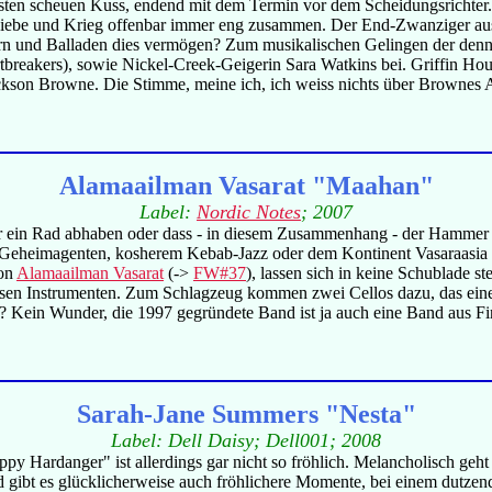
ten scheuen Kuss, endend mit dem Termin vor dem Scheidungsrichter. N
Liebe und Krieg offenbar immer eng zusammen. Der End-Zwanziger aus Sp
ern und Balladen dies vermögen? Zum musikalischen Gelingen der den
akers), sowie Nickel-Creek-Geigerin Sara Watkins bei. Griffin House s
ackson Browne. Die Stimme, meine ich, ich weiss nichts über Brownes 
Alamaailman Vasarat "Maahan"
Label:
Nordic Notes
; 2007
ker ein Rad abhaben oder dass - in diesem Zusammenhang - der Hammer 
 Geheimagenten, kosherem Kebab-Jazz oder dem Kontinent Vasaraasia (H
von
Alamaailman Vasarat
(->
FW#37
), lassen sich in keine Schublade
esen Instrumenten. Zum Schlagzeug kommen zwei Cellos dazu, das eine
? Kein Wunder, die 1997 gegründete Band ist ja auch eine Band aus F
Sarah-Jane Summers "Nesta"
Label: Dell Daisy; Dell001; 2008
 Hardanger" ist allerdings gar nicht so fröhlich. Melancholisch geht e
ld gibt es glücklicherweise auch fröhlichere Momente, bei einem dutze