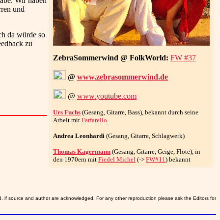
täbe. Wir haben
rren und
uch da würde so
eedback zu
ZebraSommerwind @ FolkWorld:
FW #37
@
www.zebrasommerwind.de
@
www.youtube.com
Urs Fuchs
(Gesang, Gitarre, Bass), bekannt durch seine
Arbeit mit
Farfarello
Andrea Leonhardi
(Gesang, Gitarre, Schlagwerk)
Thomas Kagermann
(Gesang, Gitarre, Geige, Flöte), in
den 1970ern mit
Fiedel Michel
(->
FW#11
) bekannt
d, if source and author are acknowledged. For any other reproduction please ask the Editors for