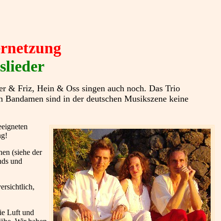
ernetzung
slieder
er & Friz, Hein & Oss singen auch noch. Das Trio
en Bandamen sind in der deutschen Musikszene keine
eeigneten
ng!
hen (siehe der
nds und
ersichtlich,
ie Luft und