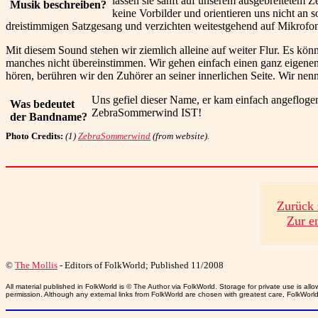
lassen sie sanft auf unserem ausgebreitetem 
Musik beschreiben?
keine Vorbilder und orientieren uns nicht an 
dreistimmigen Satzgesang und verzichten weitestgehend auf Mikrofon
Mit diesem Sound stehen wir ziemlich alleine auf weiter Flur. Es kö
manches nicht übereinstimmen. Wir gehen einfach einen ganz eigen
hören, berühren wir den Zuhörer an seiner innerlichen Seite. Wir nen
Uns gefiel dieser Name, er kam einfach angeflogen
Was bedeutet
ZebraSommerwind IST!
der Bandname?
Photo Credits:
(1)
ZebraSommerwind
(from website).
Zurück 
Zur e
©
The Mollis
- Editors of
FolkWorld
; Published 11/2008
All material published in FolkWorld is © The Author via FolkWorld. Storage for private use is 
permission. Although any external links from FolkWorld are chosen with greatest care, FolkWorld a