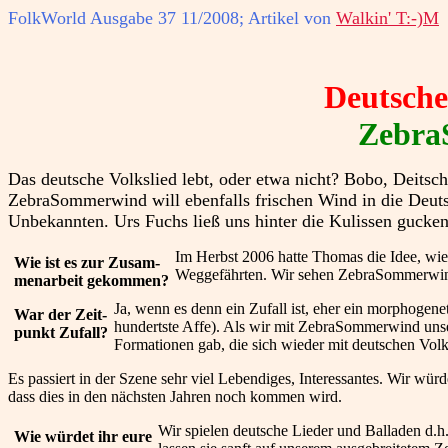
FolkWorld
Ausgabe 37 11/2008; Artikel von
Walkin' T:-)M
Deutsche
ZebraS
Das deutsche Volkslied lebt, oder etwa nicht? Bobo, Deit
ZebraSommerwind will ebenfalls frischen Wind in die Deut
Unbekannten. Urs Fuchs ließ uns hinter die Kulissen gucken,
Im Herbst 2006 hatte Thomas die Idee, wie
Wie ist es zur Zusam-
Weggefährten. Wir sehen ZebraSommerwind 
menarbeit gekommen?
Ja, wenn es denn ein Zufall ist, eher ein morphogene
War der Zeit-
hundertste Affe). Als wir mit ZebraSommerwind unse
punkt Zufall?
Formationen gab, die sich wieder mit deutschen Volk
Es passiert in der Szene sehr viel Lebendiges, Interessantes. Wir wür
dass dies in den nächsten Jahren noch kommen wird.
Wir spielen deutsche Lieder und Balladen d.h
Wie würdet ihr eure