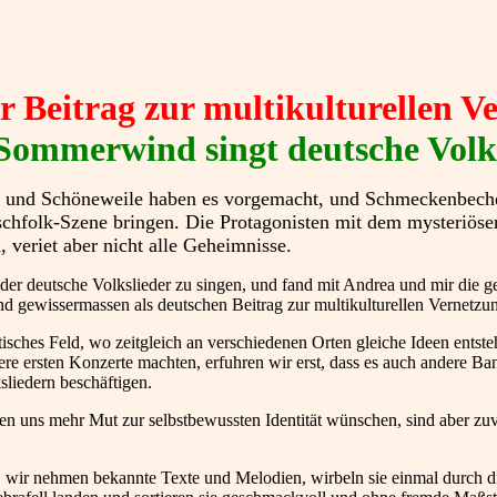
r Beitrag zur multikulturellen V
ommerwind singt deutsche Volk
sch und Schöneweile haben es vorgemacht, und Schmeckenbech
schfolk-Szene bringen. Die Protagonisten mit dem mysteriös
 veriet aber nicht alle Geheimnisse.
der deutsche Volkslieder zu singen, und fand mit Andrea und mir die g
gewissermassen als deutschen Beitrag zur multikulturellen Vernetzu
tisches Feld, wo zeitgleich an verschiedenen Orten gleiche Ideen entste
re ersten Konzerte machten, erfuhren wir erst, dass es auch andere Ba
sliedern beschäftigen.
den uns mehr Mut zur selbstbewussten Identität wünschen, sind aber zuv
. wir nehmen bekannte Texte und Melodien, wirbeln sie einmal durch d