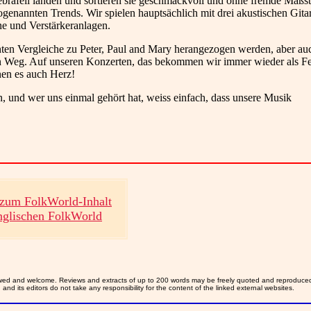
Zebrafell landen und sortieren sie geschmackvoll und ohne fremde Maßs
sogenannten Trends. Wir spielen hauptsächlich mit drei akustischen Gita
e und Verstärkeranlagen.
nnten Vergleiche zu Peter, Paul and Mary herangezogen werden, aber a
en Weg. Auf unseren Konzerten, das bekommen wir immer wieder als F
nen es auch Herz!
, und wer uns einmal gehört hat, weiss einfach, dass unsere Musik
zum FolkWorld-Inhalt
nglischen FolkWorld
allowed and welcome. Reviews and extracts of up to 200 words may be freely quoted and reproduce
nd its editors do not take any responsibility for the content of the linked external websites.