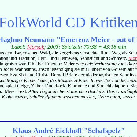
FolkWorld
CD Kritike
Haglmo Neumann "Emerenz Meier - out of
Label:
Morsak
; 2005; Spielzeit: 70:38 + 43:18 min
s dem Bayerischen Wald, die vergebens versuchte, ihren Weg als Schrif
ntion und Tradition, Fern- und Heimweh, Sehnsucht und Schmerz.
Mon
in großer war, fühlt bei Emerenz Meier
eine tiefe Verbindung zum Baye
n Jodel-Wahnsinns, anschließend ging sie mit Hubert von Goisern auf 
n Eva Sixt und Christa Berndl Briefe der niederbayrischen Schriftste
it trotziger Kinderlieder, des Musizierstils der Innviertler Landlermus
 und spielt Geige, Zither, Dudelsack, Klarinette und Streichbalaphon
nz-Meier-Text:
Alles Vergängliche ist nur ein Gleichnis. Das Unzulängli
 Klöße salzen, Schiller Pfannen waschen müssen, Heine nähn, was er v
Klaus-André Eickhoff "Schafspelz"