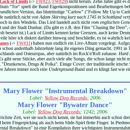
Lack of Limits
(->
FW#23
,
FW#29
) nicht herum. Zehn Jahre gibt es
 Album "Tor" spielt die Band Eigenkompositionen und Bearbeitungen 
eundlichen
Version, das blutrünstige "Carlow" ("Follow Me Up to Carlo
e natürlich nicht
von Adam Skirving kurz nach 1745 in Schottland verf
 noch in den Windeln. Das Lied handelt auch nicht
vom englischen Gene
 und der Stadt Dunbar. (Da gibt es z.B. den Film "Chasing the Deer", d
Fish besetzt ist.) Lack of Limits kennen keine Grenzen, auch keine Deut
eile höre ich diskret darüber hinweg und beschließe, es ist wahrlich ke
anes
(->
FW#31
) haben nun endlich ein Live-Album vorgelegt. Aufge
h schon anderthalb Jahrzehnte lang ihr eigenes Ding gemacht. 1991 in T
utschlands und Osteuropas, aber natürlich im Rock'n'Roll zuhause.
Hard 
s gibt neue Stücke, aber auch viele alte Songs, die schon lange nicht m
"Drunkeness, Drugs & Polka". Einige Cover: der traditionelle irische 
den Jahren immer noch eine
Underground
-Band und es klingt fast wie ei
Mary Flower "Instrumental Breakdown"
Label:
Yellow Dog Records
; 2006
Mary Flower "Bywater Dance"
Label:
Yellow Dog Records
; 1242; 2006
Höchste Zeit, wer sie noch nicht kennt, sie hat immerhin auch schon dr
wohl beim Fingerpicking als auch beim Slide-Spiel flotte Finger. In Pi
ntal Breakdown" ist eine Kompilation ihrer wichtigsten Instrumentalst