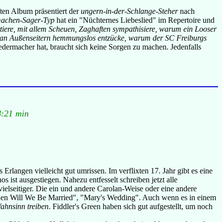
ten Album präsentiert der
ungern-in-der-Schlange-Steher
nach
-machen-Sager-Typ
hat ein "Nüchternes Liebeslied" im Repertoire und
iere, mit allem Scheuen, Zaghaften sympathisiere, warum ein Looser
ch an Außenseitern hemmungslos entzücke, warum der SC Freiburgs
iedermacher hat, braucht sich keine Sorgen zu machen. Jedenfalls
8:21 min
Erlangen vielleicht gut umrissen. Im verflixten 17. Jahr gibt es eine
ist ausgestiegen. Nahezu entfesselt schreiben jetzt alle
elseitiger. Die ein und andere Carolan-Weise oder eine andere
 "When Will We Be Married", "Mary's Wedding". Auch wenn es in einem
ahnsinn treiben
. Fiddler's Green haben sich gut aufgestellt, um noch