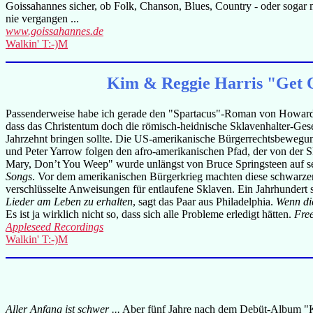
Goissahannes sicher, ob Folk, Chanson, Blues, Country - oder sogar 
nie vergangen ...
www.goissahannes.de
Walkin' T:-)M
Kim & Reggie Harris "Get O
Passenderweise habe ich gerade den "Spartacus"-Roman von Howard Fa
dass das Christentum doch die römisch-heidnische Sklavenhalter-Ges
Jahrzehnt bringen sollte. Die US-amerikanische Bürgerrechtsbewegung
und Peter Yarrow folgen den afro-amerikanischen Pfad, der von der Skl
Mary, Don’t You Weep" wurde unlängst von Bruce Springsteen auf se
Songs
. Vor dem amerikanischen Bürgerkrieg machten diese schwarzen G
verschlüsselte Anweisungen für entlaufene Sklaven. Ein Jahrhundert 
Lieder am Leben zu erhalten
, sagt das Paar aus Philadelphia.
Wenn die
Es ist ja wirklich nicht so, dass sich alle Probleme erledigt hätten.
Free
Appleseed Recordings
Walkin' T:-)M
Aller Anfang ist schwer ...
Aber fünf Jahre nach dem Debüt-Album "Kl