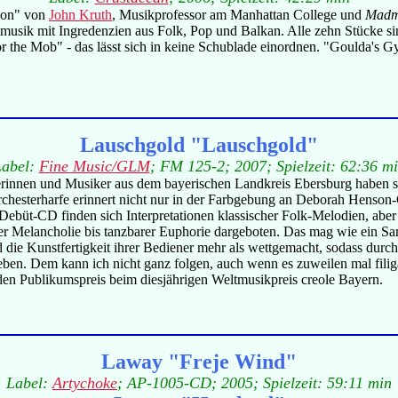
tion" von
John Kruth
, Musikprofessor am Manhattan College und
Madma
usik mit Ingredenzien aus Folk, Pop und Balkan. Alle zehn Stücke sind 
or the Mob" - das lässt sich in keine Schublade einordnen. "Goulda's 
Lauschgold "Lauschgold"
Label:
Fine Music/GLM
; FM 125-2; 2007; Spielzeit: 62:36 m
ikerinnen und Musiker aus dem bayerischen Landkreis Ebersburg haben s
chesterharfe erinnert nicht nur in der Farbgebung an Deborah Henson
Debüt-CD finden sich Interpretationen klassischer Folk-Melodien, aber
r Melancholie bis tanzbarer Euphorie dargeboten. Das mag wie ein Sam
die Kunstfertigkeit ihrer Bediener mehr als wettgemacht, sodass durc
ieben. Dem kann ich nicht ganz folgen, auch wenn es zuweilen mal fi
 den Publikumspreis beim diesjährigen Weltmusikpreis creole Bayern.
Laway "Freje Wind"
Label:
Artychoke
; AP-1005-CD; 2005; Spielzeit: 59:11 min