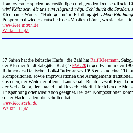
Hannoveraner spielen bodenständigen und geraden Deutsch-Rock. Ein
wird Kälte sein, die uns zum Abgrund trägt. Geh' durch die Straßen,
Kleemanns Wunsch "Huldige mir" in Erfüllung geht:
Mein Bild hängt
Poppern mal wieder deutsche Rock-Musik zu hören, wo sich das Hinhör
www.klee-mann.de
Walkin' T:-)M
37 Saiten hat die keltische Harfe - die Zahl hat
Ralf Kleemann
, Salzg
der Klesmer-Stadt Salzgitter-Bad (->
FW#29
) irgendwann in den 199
Rahmen des Deutschen Folk-Förderpreises 1995 entstand eine CD, auf
Kompositionen, sowie Improvisationen und Arrangements traditionell
Gezeiten, der Weite der offenen Landschaft. Bei den zwölf Eigenkompo
der Verheißung, der Jugend und Unsterblichkeit. Hier leben die Mens
Entspannung oder Meditation geeignet. Bei den Kompositionen kommt 
seiner Harfensaiten überschritten hat.
www.kleeworld.de
Walkin' T:-)M