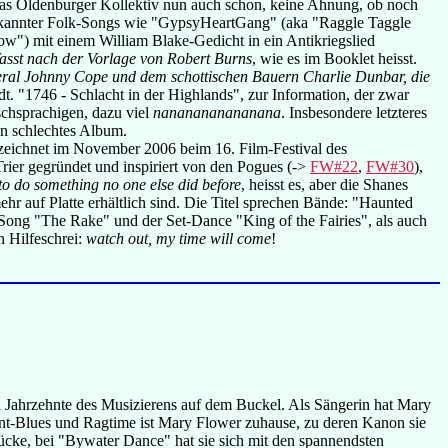
 das Oldenburger Kollektiv nun auch schon, keine Ahnung, ob noch
bekannter Folk-Songs wie "GypsyHeartGang" (aka "Raggle Taggle
w") mit einem William Blake-Gedicht in ein Antikriegslied
asst nach der Vorlage von Robert Burns
, wie es im Booklet heisst.
ral Johnny Cope und dem schottischen Bauern Charlie Dunbar, die
t. "1746 - Schlacht in der Highlands", zur Information, der zwar
schsprachigen, dazu viel
nananananananana
. Insbesondere letzteres
in schlechtes Album.
zeichnet im November 2006 beim 16. Film-Festival des
rier gegründet und inspiriert von den Pogues (->
FW#22
,
FW#30
),
to do something no one else did before
, heisst es, aber die Shanes
ehr auf Platte erhältlich sind. Die Titel sprechen Bände: "Haunted
Song "The Rake" und der Set-Dance "King of the Fairies", als auch
n Hilfeschrei:
watch out, my time will come
!
ei Jahrzehnte des Musizierens auf dem Buckel. Als Sängerin hat Mary
edmont-Blues und Ragtime ist Mary Flower zuhause, zu deren Kanon sie
ücke, bei "Bywater Dance" hat sie sich mit den spannendsten