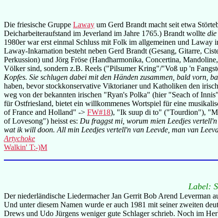
Die friesische Gruppe
Laway
um Gerd Brandt macht seit etwa Störteb
Deicharbeiteraufstand im Jeverland im Jahre 1765.) Brandt wollte
die
1980er war erst einmal Schluss mit Folk im allgemeinen und Laway im
Laway-Inkarnation besteht neben Gerd Brandt (Gesang, Gitarre, Cist
Perkussion) und Jörg Fröse (Handharmonika, Concertina, Mandoline,
Völker sind, sondern z.B. Reels ("Pilsumer Kring"/"Voß up 'n Fangst
Kopfes. Sie schlugen dabei mit den Händen zusammen, bald vorn, bal
haben, bevor stockkonservative Viktorianer und Katholiken den irisc
weg von der bekannten irischen "Ryan's Polka" (hier "Seach of Innis
für Ostfriesland, bietet ein willkommenes Wortspiel für eine musika
of France and Holland" ->
FW#18
), "Ik suup di to" ("Tourdion"), 
of Lovesong") heisst es:
Du fraggst mi, worum mien Leedjes vertell'n ni
wat ik will doon. All min Leedjes vertell'n van Leevde, man van Leev
Artychoke
Walkin' T:-)M
Label: 
Der niederländische Liedermacher Jan Gerrit Bob Arend Leverman aus
Und unter diesem Namen wurde er auch 1981 mit seiner zweiten deut
Drews und Udo Jürgens weniger gute Schlager schrieb. Noch im Herb