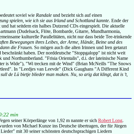
bedeutet soviel wie
Randale
und bezieht sich auf einen
zung spielen, wie ich sie aus Irland und Schottland kannte
. Ende der
und hat seitdem ein halbes Dutzend CDs eingespielt. Die aktuelle
 Bartmann (Dudelsack, Flöte, Bombarde, Gitarre, Mundharmonia,
emeinsame kulturelle Parallelitäten, nicht nur dass beide Tee-trinkende
bhaften Bewegungen ihres Leibes, der Arme, Hände, Beine und des
 dann die Frauen.
So mögen auch die alten Irinnen und Iren getanzt
d beschränkt haben. Der norddeutsche "Stoppgalopp" ist nicht weit
und Northumberland. "Frisia Orientalis", d.i. der lateinische Name
ater is Wide"), "Wi trecken mit de Wind" (Brian McNeills "The Snows
artleed". In "Leedjes van Leevde" (Dick Gaughans "A Different Kind
ull de Lü bietje blieder man maken. Nu, so arig dat klingt, dat is 't,
0:22 min
Wegen seiner Körperlänge von 1,92 m nannte er sich
Robert Long
.
urden von Michael Kunze ins Deutsche übertragen, der für Jürgen
ieder" mit 30 seiner schönsten deutschsprachigen Liedern