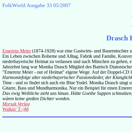
FolkWorld
Ausgabe 33 05/2007
Drasch 
Emerenz Meier
(1874-1928) war eine Gastwirts- und Bauerntochter au
Ein Leben zwischen Boheme und Alltag, Fabrik und Familie, Konve
niederbayerische Heimat zu verlassen und nach München zu gehen, e
Jahrzehnt lang war Monika Drasch Mitglied des Bairisch Diatonische
"Emerenz Meier - out of Heimat" eigene Wege. Auf der Doppel-CD lese
Harmoniefolge alter niederbayerischer Passionslieder, der Klanglichke
Time - und so findet sich auch ein Blue Yodel. Monika Drasch singt
Gitarre, Bass und Mundharmonika. Nur ein Beispiel für einen Emere
Das ewig Weibliche zieht uns hinan. Hätte Goethe Suppen schmalzen,
wären keine großen Dichter worden.
Morsak Verlag
Walkin' T:-)M