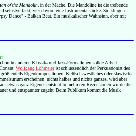
n of the Mandolin
, in der Mache. Die Mandoline ist die treibende
selbstverfasst, vier davon reine Instrumentalstücke. Sie klingen
Gypsy Dance" - Balkan Beat. Ein musikalischer Wahnsinn, aber mit
in
chon in anderen Klassik- und Jazz-Formationen solide Arbeit
-Conant.
Wolfgang Lohmeier
ist schlussendlich der Perkussionist des
 größtenteils Eigenkompositionen. Keltisch-westliches oder slawisch-
melsurium erscheinen, nichts halbes und nichts ganzes, wird aber
haus etwas ganz Eigenes entsteht In mehreren Rezensionen wurde die
liganer und entspannter zugeht. Beim Publikum kommt die Musik