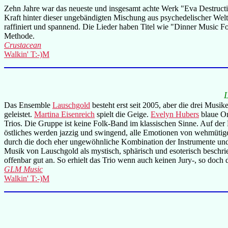
Zehn Jahre war das neueste und insgesamt achte Werk "Eva Destruc
Kraft hinter dieser ungebändigten Mischung aus psychedelischer Weltm
raffiniert und spannend. Die Lieder haben Titel wie "Dinner Music F
Methode.
Crustacean
Walkin' T:-)M
Das Ensemble
Lauschgold
besteht erst seit 2005, aber die drei Mus
geleistet.
Martina Eisenreich
spielt die Geige.
Evelyn Hubers
blaue Or
Trios. Die Gruppe ist keine Folk-Band im klassischen Sinne. Auf der 
östliches werden jazzig und swingend, alle Emotionen von wehmütige
durch die doch eher ungewöhnliche Kombination der Instrumente und 
Musik von Lauschgold als mystisch, sphärisch und esoterisch beschr
offenbar gut an. So erhielt das Trio wenn auch keinen Jury-, so doch
GLM Music
Walkin' T:-)M