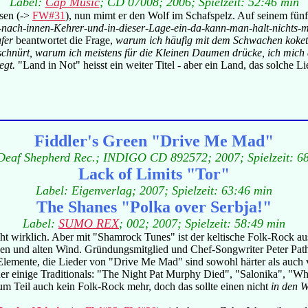
Label:
Cap Music
; CD 07008; 2006; Spielzeit: 52:46 min
sen (->
FW#31
), nun mimt er den Wolf im Schafspelz. Auf seinem fünf
ll-nach-innen-Kehrer-und-in-dieser-Lage-ein-da-kann-man-halt-nichts
fer
beantwortet die Frage,
warum ich häufig mit dem Schwachen kokett
e schnürt, warum ich meistens für die Kleinen Daumen drücke, ich mi
egt.
"Land in Not" heisst ein weiter Titel - aber ein Land, das solche L
Fiddler's Green "Drive Me Mad"
Deaf Shepherd Rec.; INDIGO CD 892572; 2007; Spielzeit: 6
Lack of Limits "Tor"
Label: Eigenverlag; 2007; Spielzeit: 63:46 min
The Shanes "Polka over Serbja!"
Label:
SUMO REX
; 002; 2007; Spielzeit: 58:49 min
cht wirklich. Aber mit "Shamrock Tunes" ist der keltische Folk-Rock aus 
n und alten Wind. Gründungsmitglied und Chef-Songwriter Peter Pathos 
lemente, die Lieder von "Drive Me Mad" sind sowohl härter als auch vi
wieder einige Traditionals: "The Night Pat Murphy Died", "Salonika",
 zum Teil auch kein Folk-Rock mehr, doch das sollte einen nicht
in den W