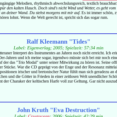
gängige Melodien, rhythmisch abwechslungsreich, textlich brauchbar
 spür den kalten Hauch. Doch sind's nicht Wind und Wetter, es geht vo
 an deiner Wand. Du stehst morgens mit mir auf.
Es ist immer schön, z
en lohnt. Wenn die Welt gerecht ist, spricht sich das sogar rum.
Ralf Kleemann "Tides"
Label: Eigenverlag; 2005; Spielzeit: 57:34 min
itteraner Interpret des Instrumentes an Jahren noch nicht erreicht. Ich 
0er-Jahren und ich meine sogar, irgendwo müsste sich bei mir noch ei
 der das "Trio Modal" unter seiner Mitwirkung zu hören ist. Seine of
er Stücke. War die CD geprägt von der Enge und der Resonanz mittelal
sitionen irischer und bretonischer Natur fühlt man sich geradezu an d
chen und die Götter in Frieden in einer zeitlosen Welt unendlicher Sc
der Charaker der keltischen Harfe voll zur Geltung. Gar nicht auszud
John Kruth "Eva Destruction"
Label:
Crustacean
; 2006; Spielzeit: 42:29 min