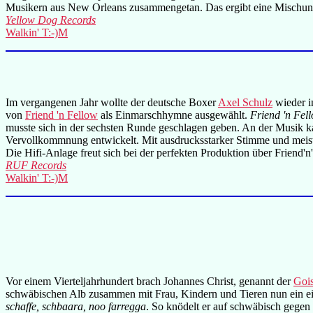
Musikern aus New Orleans zusammengetan. Das ergibt eine Mischung a
Yellow Dog Records
Walkin' T:-)M
Im vergangenen Jahr wollte der deutsche Boxer
Axel Schulz
wieder i
von
Friend 'n Fellow
als Einmarschhymne ausgewählt.
Friend 'n Fel
musste sich in der sechsten Runde geschlagen geben. An der Musik kan
Vervollkommnung entwickelt. Mit ausdrucksstarker Stimme und meister
Die Hifi-Anlage freut sich bei der perfekten Produktion über Friend'n'
RUF Records
Walkin' T:-)M
Vor einem Vierteljahrhundert brach Johannes Christ, genannt der
Goi
schwäbischen Alb zusammen mit Frau, Kindern und Tieren nun ein eig
schaffe, schbaara, noo farregga
. So knödelt er auf schwäbisch gegen