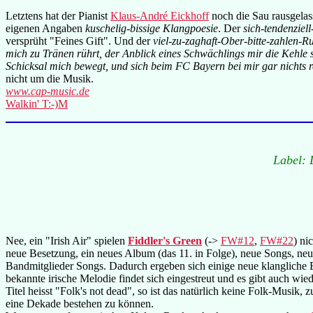
Letztens hat der Pianist
Klaus-André Eickhoff
noch die Sau rausgelas
eigenen Angaben
kuschelig-bissige Klangpoesie
. Der
sich-tendenzie
versprüht "Feines Gift". Und der
viel-zu-zaghaft-Ober-bitte-zahlen-Ru
mich zu Tränen rührt, der Anblick eines Schwächlings mir die Kehl
Schicksal mich bewegt, und sich beim FC Bayern bei mir gar nichts r
nicht um die Musik.
www.cap-music.de
Walkin' T:-)M
Label: 
Nee, ein "Irish Air" spielen
Fiddler's Green
(->
FW#12
,
FW#22
) ni
neue Besetzung, ein neues Album (das 11. in Folge), neue Songs, neue
Bandmitglieder Songs. Dadurch ergeben sich einige neue klangliche E
bekannte irische Melodie findet sich eingestreut und es gibt auch 
Titel heisst "Folk's not dead", so ist das natürlich keine Folk-Musik,
eine Dekade bestehen zu können.