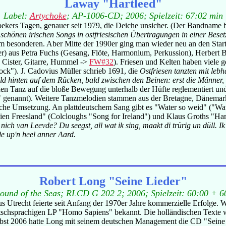
Laway "Hartleed"
Label:
Artychoke
; AP-1006-CD; 2006; Spielzeit: 67:02 min
ekers Tagen, genauer seit 1979, die Deiche unsicher. (Der Bandname 
 schönen irischen Songs in ostfriesischen Übertragungen in einer Beset
 besonderen. Aber Mitte der 1990er ging man wieder neu an den Start 
er) aus Petra Fuchs (Gesang, Flöte, Harmonium, Perkussion), Herbert
 Cister, Gitarre, Hummel ->
FW#32
). Friesen und Kelten haben viele g
ock"). J. Cadovius Müller schrieb 1691, die
Ostfriesen tanzten mit le
d hinten auf dem Rücken, bald zwischen den Beinen: erst die Männer,
hen Tanz auf die bloße Bewegung unterhalb der Hüfte reglementiert un
" genannt). Weitere Tanzmelodien stammen aus der Bretagne, Dänemark 
lische Umsetzung. An plattdeutschem Sang gibt es "Water so weid" ("W
"Mien Freesland" (Colcloughs "Song for Ireland") und Klaus Groths "H
ch van Leevde? Du seegst, all wat ik sing, maakt di trürig un düll. Ik s
de up'n heel anner Aard.
Robert Long "Seine Lieder"
Sound of the Seas; RLCD G 202 2; 2006; Spielzeit: 60:00 + 6
 Utrecht feierte seit Anfang der 1970er Jahre kommerzielle Erfolge. 
schsprachigen LP "Homo Sapiens" bekannt. Die holländischen Texte w
st 2006 hatte Long mit seinem deutschen Management die CD "Seine L