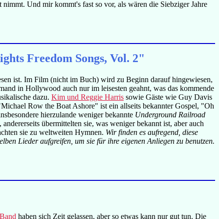
t nimmt. Und mir kommt's fast so vor, als wären die Siebziger Jahre
ghts Freedom Songs, Vol. 2"
en ist. Im Film (nicht im Buch) wird zu Beginn darauf hingewiesen,
iemand in Hollywood auch nur im leisesten geahnt, was das kommende
usikalische dazu.
Kim und Reggie Harris
sowie Gäste wie Guy Davis
 "Michael Row the Boat Ashore" ist ein allseits bekannter Gospel, "Oh
 insbesondere hierzulande weniger bekannte
Underground Railroad
ndererseits übermittelten sie, was weniger bekannt ist, aber auch
 machten sie zu weltweiten Hymnen.
Wir finden es aufregend, diese
lben Lieder aufgreifen, um sie für ihre eigenen Anliegen zu benutzen.
 Band
haben sich Zeit gelassen, aber so etwas kann nur gut tun. Die