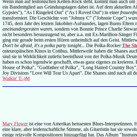
Wenn man auf teutonischen Kelten-Rock steht, kommt man auch um
ein Bandmitglied aus Gründungstagen dabei ist. Auf dem aktuellen
Gypsies"), "As I Ringeled Out" ("As I Roved Out") in einer
frauenfr
transformiert. Die Geschichte von "Johnny C" ("Johnnie Cope") wurd
1745, dem Jahr des letzten Jakobiter-Aufstandes, lagen Burns Eltern
aneinandergeraten waren
, sondern von Bonnie Prince Charlie Stewart
nicht besonders herausragend ist, aber u.a. mit Ex-Marillion-Sänger 
ging mir gerade beim ersten Hören unheimlich auf den Geist. Mittlerw
Don't be afraid, it's a polka party tonight...
Die Polka-Rocker
The Sh
osteuropäischen Kinos in Cottbus. Mittlerweile haben die Shanes auc
sind sie in Wirklichkeit zutiefst beeinflusst von der Polka-Musik De
haben es schon irgendwie geschafft, etwas ganz eigenes zu kreieren. E
House of Polka", "Godfather of Polka", "Long Haired Country Boy", 
Joy Divisions "Love Will Tear Us Apart". Die Shanes sind nach all 
Walkin' T:-)M
Mary Flower
ist eine von Amerikas heissesten Blues-Interpretinnen. 
eine klare, aber leidenschaftliche Stimme, als Gitarristin hat sie so
einige reizvolle Kompositionen hinzugefügt hat. Das Album "Instrume