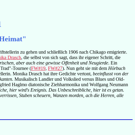
n
 Heimat"
tstellerin zu gehen und schließlich 1906 nach Chikago emigrierte.
ika Drasch
, die selbst von sich sagt, dass ihr eigener Schritt, die
rischen, aber auch eine gewisse Offenheit und Neugierde
. Ein
"Trad"-Tournee (
FW#19
,
FW#27
). Nun geht sie mit dem
Hörbuch
llerin. Monika Drasch hat ihre Gedichte vertont,
beeinflusst von der
ikanten
. Musikalisch Landler und Volkslied versus Blues und Old-
. Siegfried Haglmo diatonische Ziehharmonika und Wolfgang Neumann
che, hier wird's Ereignis. Das Unbeschreibliche, hier ist es getan.
errissen, Stuben scheuern, Wanzen morden, ach die Herren, alle