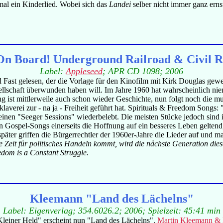
mal ein Kinderlied. Wobei sich das
Landei
selber nicht immer ganz erns
n Board! Underground Railroad & Civil Ri
Label:
Appleseed
; APR CD 1098; 2006
st gelesen, der die Vorlage für den Kinofilm mit Kirk Douglas gewes
ellschaft überwunden haben will. Im Jahre 1960 hat wahrscheinlich n
 ist mittlerweile auch schon wieder Geschichte, nun folgt noch die m
averei zur - na ja - Freiheit geführt hat. Spirituals & Freedom Songs:
inen "Seeger Sessions" wiederbelebt. Die meisten Stücke jedoch sind
ospel-Songs einerseits die Hoffnung auf ein besseres Leben geltend, a
später griffen die Bürgerrechtler der 1960er-Jahre die Lieder auf und
 Zeit für politisches Handeln kommt, wird die nächste Generation diese
dom is a Constant Struggle.
Kleemann "Land des Lächelns"
Label: Eigenverlag; 354.6026.2; 2006; Spielzeit: 45:41 min
einer Held" erscheint nun "Land des Lächelns".
Martin Kleemann &