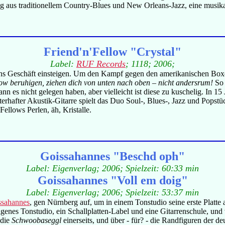
us traditionellem Country-Blues und New Orleans-Jazz, eine musikalis
Friend'n'Fellow "Crystal"
Label:
RUF Records
; 1118; 2006;
ns Geschäft einsteigen. Um den Kampf gegen den amerikanischen Boxe
low beruhigen, ziehen dich von unten nach oben – nicht andersrum!
So 
n es nicht gelegen haben, aber vielleicht ist diese zu kuschelig. In 
hafter Akustik-Gitarre spielt das Duo Soul-, Blues-, Jazz und Popstüc
Fellows Perlen, äh, Kristalle.
Goissahannes "Beschd oph"
Label: Eigenverlag; 2006; Spielzeit: 60:33 min
Goissahannes "Voll em doig"
Label: Eigenverlag; 2006; Spielzeit: 53:37 min
ssahannes
, gen Nürnberg auf, um in einem Tonstudio seine erste Platte
enes Tonstudio, ein Schallplatten-Label und eine Gitarrenschule, und
 die
Schwoobaseggl
einerseits, und über - für? - die Randfiguren der d