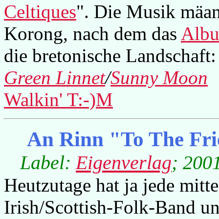
Celtiques
". Die Musik mäand
Korong, nach dem das
Alb
die bretonische Landschaft:
Green Linnet
/
Sunny Moon
Walkin' T:-)M
An Rinn "To The Fr
Label:
Eigenverlag
; 200
Heutzutage hat ja jede mitt
Irish/Scottish-Folk-Band un