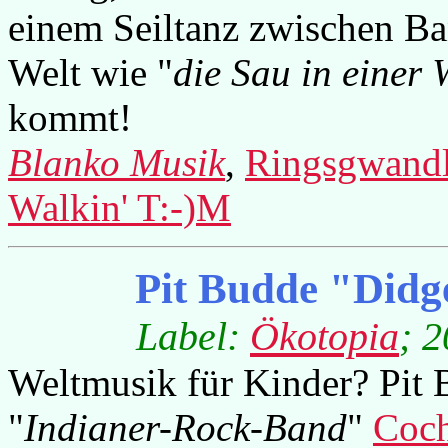
einem Seiltanz zwischen Ba
Welt wie "
die Sau in einer 
kommt!
Blanko Musik
,
Ringsgwandl
Walkin' T:-)M
Pit Budde "Did
Label:
Ökotopia
; 2
Weltmusik für Kinder? Pit B
"
Indianer-Rock-Band
"
Coch