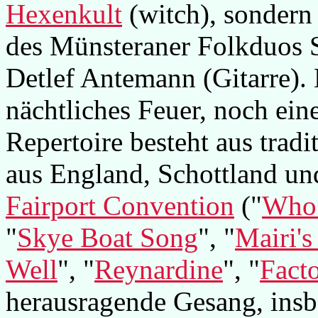
Hexenkult
(witch), sondern 
des Münsteraner Folkduos 
Detlef Antemann (Gitarre).
nächtliches Feuer, noch ein
Repertoire besteht aus trad
aus England, Schottland und
Fairport Convention
("
Who 
"
Skye Boat Song
", "
Mairi'
Well
", "
Reynardine
", "
Facto
herausragende Gesang, insb