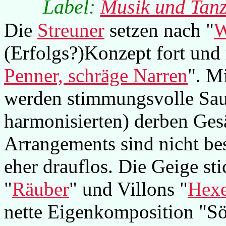
Label:
Musik und Tan
Die
Streuner
setzen nach "
W
(Erfolgs?)Konzept fort und 
Penner, schräge Narren
". M
werden stimmungsvolle Sauf
harmonisierten) derben Ge
Arrangements sind nicht bes
eher drauflos. Die Geige sti
"
Räuber
" und Villons "
Hex
nette Eigenkomposition "S