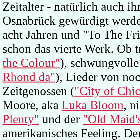
Zeitalter - natürlich auch i
Osnabrück gewürdigt werd
acht Jahren und "To The Fr
schon das vierte Werk. Ob t
the Colour"
), schwungvolle
Rhond da"
), Lieder von no
Zeitgenossen (
"City of Chi
Moore, aka
Luka Bloom
, n
Plenty"
und der
"Old Maid'
amerikanisches Feeling. De