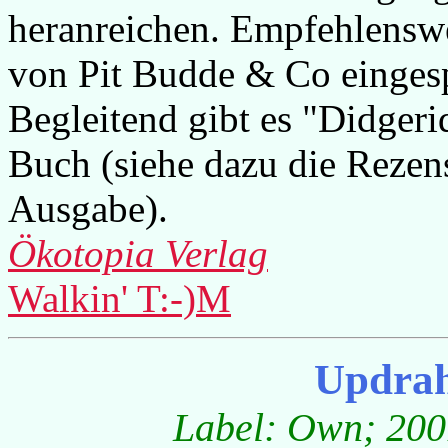
heranreichen. Empfehlenswer
von Pit Budde & Co eingesp
Begleitend gibt es "Didger
Buch (siehe dazu die Rezen
Ausgabe).
Ökotopia Verlag
Walkin' T:-)M
Updrah
Label: Own; 2001