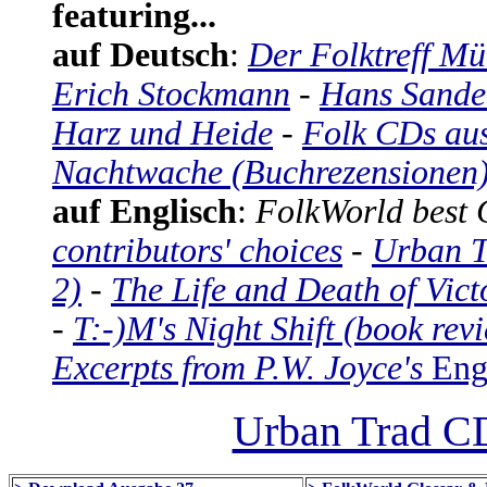
featuring...
auf Deutsch
:
Der Folktreff Mü
Erich Stockmann
-
Hans Sande
Harz und Heide
-
Folk CDs aus
Nachtwache (Buchrezensionen
auf Englisch
:
FolkWorld best 
contributors' choices
-
Urban Tr
2)
-
The Life and Death of Vic
-
T:-)M's Night Shift (book rev
Excerpts from P.W. Joyce's
Eng
Urban Trad 