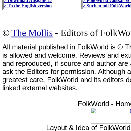
> Download Ausgabe 27
> FolkWorld Glossar & 
> To the English version
> Suchen mit FolkWorld
©
The Mollis
- Editors of FolkWo
All material published in FolkWorld is © T
is allowed and welcome. Reviews and extr
and reproduced, if source and author are
ask the Editors for permission. Although 
greatest care, FolkWorld and its editors do
linked external websites.
FolkWorld - Hom
Layout & Idea of FolkWorl