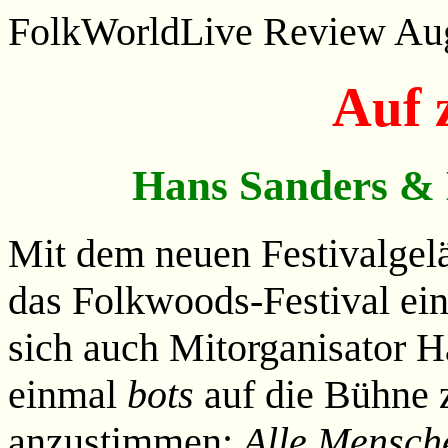
FolkWorld
Live Review Au
Auf 
Hans Sanders & 
Mit dem neuen Festivalgel
das Folkwoods-Festival ein
sich auch Mitorganisator 
einmal
bots
auf die Bühne z
anzustimmen:
Alle Mensche