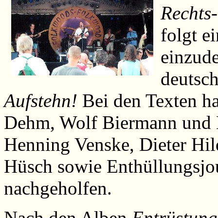
Rechts
folgt e
einzude
deutsch
Aufstehn!
Bei den Texten ha
Dehm, Wolf Biermann und H
Henning Venske, Dieter Hil
Hüsch sowie Enthüllungsjou
nachgeholfen.
Nach den Alben
Entrüstung