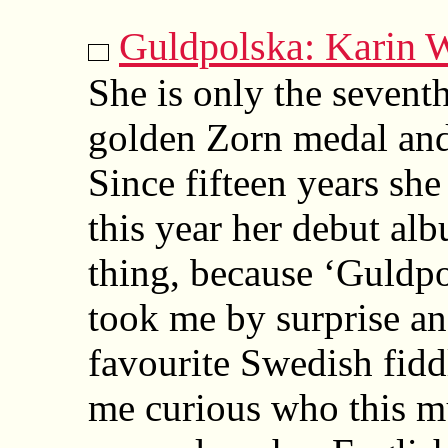
Guldpolska: Karin W
She is only the seven
golden Zorn medal and
Since fifteen years sh
this year her debut al
thing, because ‘Guldpol
took me by surprise a
favourite Swedish fidd
me curious who this mu