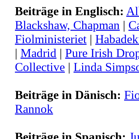
Beiträge in Englisch:
Al
Blackshaw, Chapman
|
C
Fiolministeriet
|
Habadek
|
Madrid
|
Pure Irish Dro
Collective
|
Linda Simps
Beiträge in Dänisch:
Fio
Rannok
Beiträge in Spanisch:
J