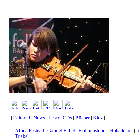
|
Editorial
|
News
|
Leser
|
CDs
|
Bücher
|
Kidz
|
Africa Festival
|
Gabriel Fliflet
|
Fiolministeriet
|
Habadekuk
|
Ir
Triakel