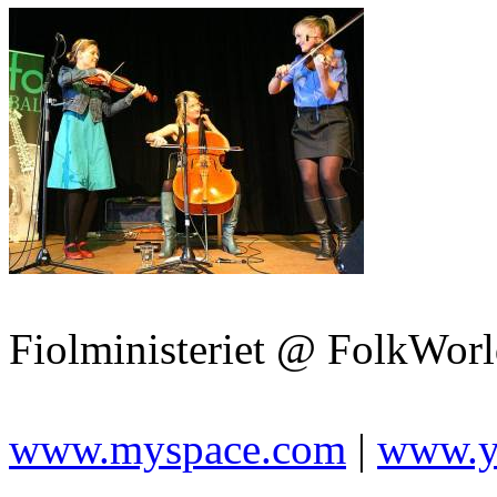
Fiolministeriet @ FolkWorl
www.myspace.com
|
www.y