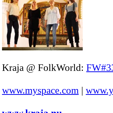
Kraja @ FolkWorld:
FW#3
www.myspace.com
|
www.y
www.kraja.nu