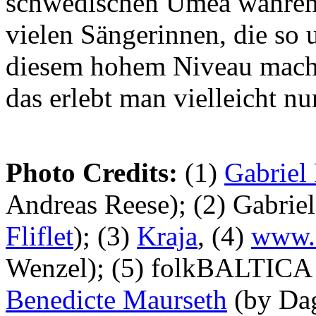
schwedischen Umeǻ während
vielen Sängerinnen, die so 
diesem hohem Niveau mache
das erlebt man vielleicht n
Photo Credits:
(1)
Gabriel 
Andreas Reese); (2) Gabriel
Fliflet
); (3)
Kraja
, (4)
www.f
Wenzel); (5) folkBALTICA
Benedicte Maurseth
(by Dag