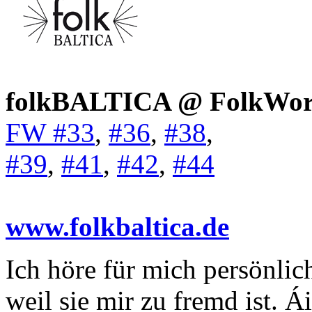
folkBALTICA @ FolkWor
FW #33
,
#36
,
#38
,
#39
,
#41
,
#42
,
#44
www.folkbaltica.de
Ich höre für mich persönlic
weil sie mir zu fremd ist. Á