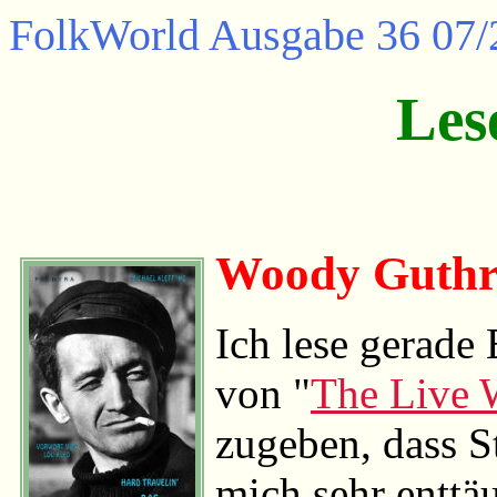
FolkWorld
Ausgabe 36 07/
Les
Woody Guthri
Ich lese gerade
von "
The Live 
zugeben, dass S
mich sehr enttä