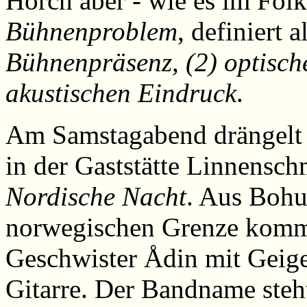
Horch aber - wie es im Folk
Bühnenproblem
, definiert a
Bühnenpräsenz, (2) optisch
akustischen Eindruck
.
Am Samstagabend drängelt s
in der Gaststätte Linnenschm
Nordische Nacht
. Aus Bohu
norwegischen Grenze komm
Geschwister Ådin mit Geige
Gitarre.
Der Bandname steht