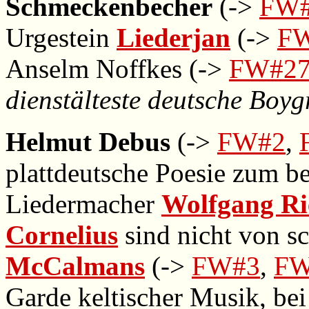
Schmeckenbecher
(->
FW#
Urgestein
Liederjan
(->
F
Anselm Noffkes (->
FW#2
dienstälteste deutsche Boy
Helmut Debus
(->
FW#2
,
plattdeutsche Poesie zum be
Liedermacher
Wolfgang Ri
Cornelius
sind nicht von sc
McCalmans
(->
FW#3
,
FW
Garde keltischer Musik, be