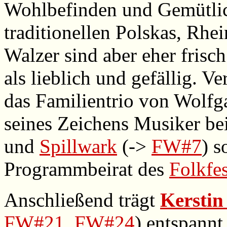
Wohlbefinden und Gemütlic
traditionellen Polskas, Rhe
Walzer sind aber eher frisch
als lieblich und gefällig. Ve
das Familientrio von Wolf
seines Zeichens Musiker be
und
Spillwark
(->
FW#7
) s
Programmbeirat des
Folkfes
Anschließend trägt
Kerstin
FW#21
,
FW#24
) entspann