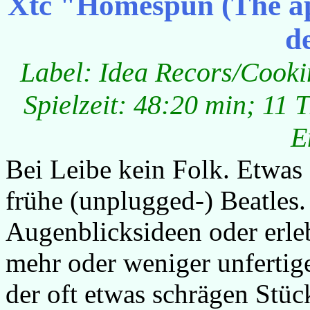
Xtc "Homespun (The a
d
Label: Idea Recors/Cook
Spielzeit: 48:20 min; 11 T
E
Bei Leibe kein Folk. Etwas
frühe (unplugged-) Beatles.
Augenblicksideen oder erle
mehr oder weniger unfertig
der oft etwas schrägen Stüc