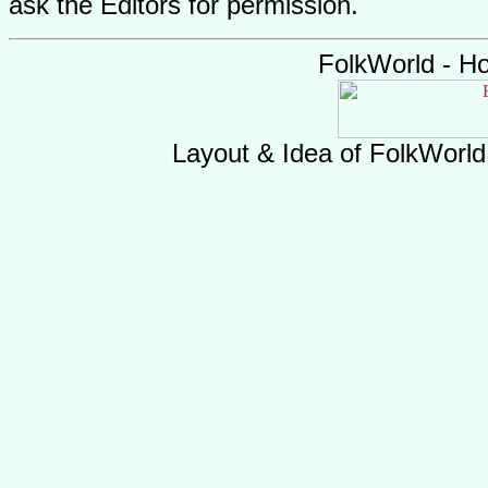
ask the Editors for permission.
FolkWorld - H
Layout & Idea of FolkWorl