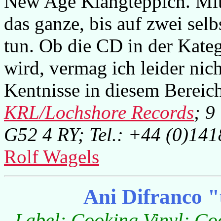
New Age Klangteppich. Mit t
das ganze, bis auf zwei selb
tun. Ob die CD in der Kate
wird, vermag ich leider nic
Kentnisse in diesem Bereich
KRL/Lochshore Records
; 9
G52 4 RY; Tel.: +44 (0)14
Rolf Wagels
Ani Difranco 
Label: Cooking Vinyl; Co