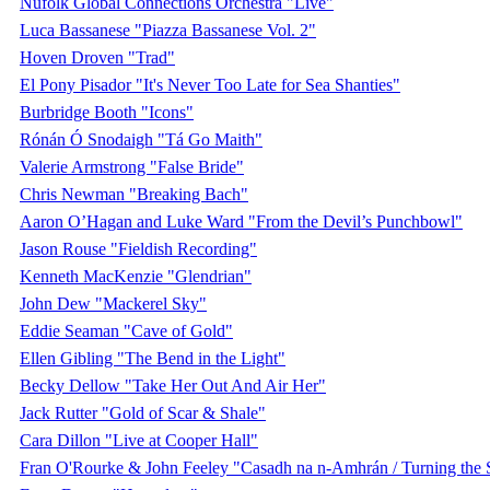
Nufolk Global Connections Orchestra "Live"
Luca Bassanese "Piazza Bassanese Vol. 2"
Hoven Droven "Trad"
El Pony Pisador "It's Never Too Late for Sea Shanties"
Burbridge Booth "Icons"
Rónán Ó Snodaigh "Tá Go Maith"
Valerie Armstrong "False Bride"
Chris Newman "Breaking Bach"
Aaron O’Hagan and Luke Ward "From the Devil’s Punchbowl"
Jason Rouse "Fieldish Recording"
Kenneth MacKenzie "Glendrian"
John Dew "Mackerel Sky"
Eddie Seaman "Cave of Gold"
Ellen Gibling "The Bend in the Light"
Becky Dellow "Take Her Out And Air Her"
Jack Rutter "Gold of Scar & Shale"
Cara Dillon "Live at Cooper Hall"
Fran O'Rourke & John Feeley "Casadh na n​-​Amhrán / Turning the