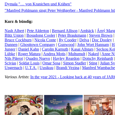
Dymala "… von Kranichen und Krähen"
"Manfred Pohlmann singt Peter Weißgerber - Manfred Pohlmann h
Kurz & bündig:
Nash Albert
|
Pete Alderton
|
Bernard Allison
|
Ambäck
|
Árný Marg
Blitz Union
|
Bosudong Cooler
|
Peter Braukmann
|
Steven Brown
Bruce Cockburn
|
Nicola Conte
|
Ry Cooder
|
Delva
|
Doc Dooley
|
Dannen
|
Ghosttown Company
|
Gunwood
|
John Wort Hannam
|
H
Junger
|
Daniel Kahn
|
Carolin Karnuth
|
Kasai Allstars
|
Seckou Kei
Lübke
|
Roger Matura
|
Andrea Motis
|
Multumult
|
Naked
|
Anne Ni
Nils Pilerot
|
Quadro Nuevo
|
Hayley Reardon
|
Dotschy Reinhardt
Scivias
|
Soldat Louis
|
Omar Sosa
|
Simon Stadler
|
Sting
|
Julian S
Ungemach
|
U.T.A.
|
Uusikuu
|
Brandi Vezina
|
Manfred Wambache
Various Artists
:
In the year 2021 - Looking back at 40 years of JA