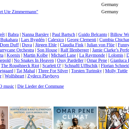
Germany
ört Ute Zimmermann"
Germany
rét
|
Babra
|
Nanna Barslev
|
Paul Bartsch
|
Guido Belcanto
|
Billow W
|
Bukahara
|
Lars Bygdén
|
Calexico
|
Georg Clementi
|
Cumbia Chichar
Dom Duff
|
Duva
|
Jürgen Ehle
|
Claudia Fink
|
Julian von Flüe
|
Funny
arrycane Orchestra
|
Son House
|
Ralf Illenberger
|
Jamie Clarke’s Perfe
ta
|
Koenix
|
Martin Kolbe
|
Michael Lane
|
La Raymonde
|
Lolomis
|
D
epold
|
No Snakes In Heaven
|
Ossy Pardeller
|
Omar Pene
|
Gianluca P
|
The Roughneck Riot
|
Scarlett O'
|
Schnaftl Ufftschik
|
Florian Schnei
vejgaard
|
Taj Mahal
|
Three For Silver
|
Torsten Turinsky
|
Molly Tuttle
r
|
Wolfsheart
|
Zydeco Playboys
RO music
|
Die Lieder der Commune