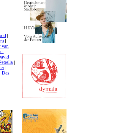
ood
|
ra
|
 van
ct
|
avid
etrella
|
der
|
|
Das