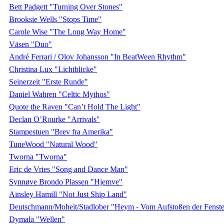
Bett Padgett "Turning Over Stones"
Brooksie Wells "Stops Time"
Carole Wise "The Long Way Home"
Väsen "Duo"
André Ferrari / Olov Johansson "In BeatWeen Rhythm"
Christina Lux "Lichtblicke"
Seinerzeit "Erste Runde"
Daniel Wahren "Celtic Mythos"
Quote the Raven "Can’t Hold The Light"
Declan O’Rourke "Arrivals"
Stampestuen "Brev fra Amerika"
TuneWood "Natural Wood"
Tworna "Tworna"
Eric de Vries "Song and Dance Man"
Synnøve Brondo Plassen "Hjemve"
Ainsley Hamill "Not Just Ship Land"
Deutschmann/Moheit/Stadlober "Heym - Vom Aufstoßen der Fenste
Dymala "Wellen"