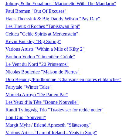
Johnny & the Yooahoos "Marionette With The Mandarin"
Paul Bremen "Out Of Excuses"
Hans Theessink & Big Daddy Wilson "Pay Day"
Les Tireux d'Roches "Tapiskwan Sipi"
Celtica "Celtic Spirits at Merkenstein"
Kevin Buckley "Big Spring"
Various Artists "Within a Mile of Kilty 2"
Bonbon Vodou "Cimentière Créole"
Le Vent du Nord "20 Printemps"
Nicolas Boulerice "Maison de Pierres"
Duo Beaudry/Prudhomme "Chansons en noires et blanches"
Fairytale "Winter Tales"
Marcela Arroyo "De Par en Par"
Les Yeux d’la Tête "Bonne Nouvelle"
Randi Tytingvåg Trio "Trøsteviser for redde netter"
Lou-Duo "Souvenir"
Margit Myhr / Erlend Apneseth "Slåttesong"
Various Artists "I am of Ireland - Yeats in Song"