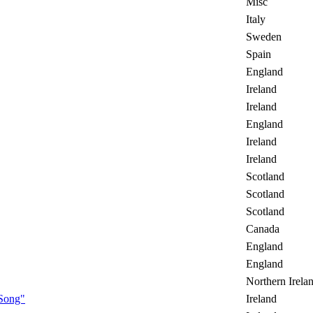
Misc
Italy
Sweden
Spain
England
Ireland
Ireland
England
Ireland
Ireland
Scotland
Scotland
Scotland
Canada
England
England
Northern Irela
 Song"
Ireland