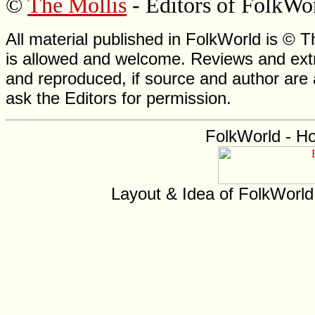
©
The Mollis
- Editors of
FolkWo
All material published in FolkWorld is © T
is allowed and welcome. Reviews and extr
and reproduced, if source and author are
ask the Editors for permission.
FolkWorld - H
Layout & Idea of FolkWorl