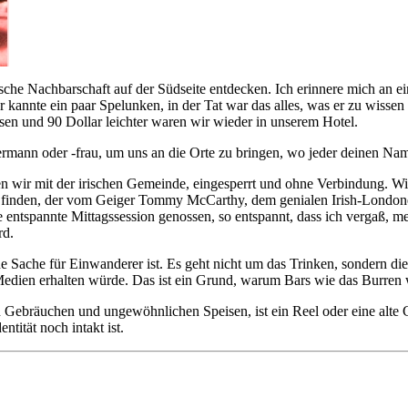
irische Nachbarschaft auf der Südseite entdecken. Ich erinnere mich an
r kannte ein paar Spelunken, in der Tat war das alles, was er zu wissen
en und 90 Dollar leichter waren wir wieder in unserem Hotel.
rmann oder -frau, um uns an die Orte zu bringen, wo jeder deinen Na
en wir mit der irischen Gemeinde, eingesperrt und ohne Verbindung. Wi
b finden, der vom Geiger Tommy McCarthy, dem genialen Irish-Londoner,
entspannte Mittagssession genossen, so entspannt, dass ich vergaß, m
rd.
iche Sache für Einwanderer ist. Es geht nicht um das Trinken, sondern 
 Medien erhalten würde. Das ist ein Grund, warum Bars wie das Burren wei
n Gebräuchen und ungewöhnlichen Speisen, ist ein Reel oder eine alte C
tität noch intakt ist.