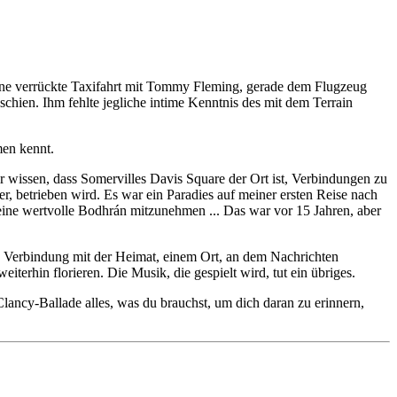
 eine verrückte Taxifahrt mit Tommy Fleming, gerade dem Flugzeug
 schien. Ihm fehlte jegliche intime Kenntnis des mit dem Terrain
men kennt.
r wissen, dass Somervilles Davis Square der Ort ist, Verbindungen zu
 betrieben wird. Es war ein Paradies auf meiner ersten Reise nach
eine wertvolle Bodhrán mitzunehmen ... Das war vor 15 Jahren, aber
die Verbindung mit der Heimat, einem Ort, an dem Nachrichten
terhin florieren. Die Musik, die gespielt wird, tut ein übriges.
lancy-Ballade alles, was du brauchst, um dich daran zu erinnern,