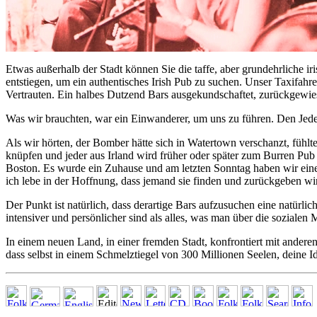
Etwas außerhalb der Stadt können Sie die taffe, aber grundehrliche 
entstiegen, um ein authentisches Irish Pub zu suchen. Unser Taxifahre
Vertrauten. Ein halbes Dutzend Bars ausgekundschaftet, zurückgewies
Was wir brauchten, war ein Einwanderer, um uns zu führen. Den Jede
Als wir hörten, der Bomber hätte sich in Watertown verschanzt, fühlt
knüpfen und jeder aus Irland wird früher oder später zum Burren Pu
Boston. Es wurde ein Zuhause und am letzten Sonntag haben wir eine 
ich lebe in der Hoffnung, dass jemand sie finden und zurückgeben wi
Der Punkt ist natürlich, dass derartige Bars aufzusuchen eine natürl
intensiver und persönlicher sind als alles, was man über die sozialen
In einem neuen Land, in einer fremden Stadt, konfrontiert mit andere
dass selbst in einem Schmelztiegel von 300 Millionen Seelen, deine Iden