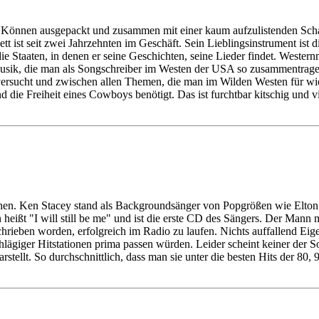
nd Können ausgepackt und zusammen mit einer kaum aufzulistenden Sc
t ist seit zwei Jahrzehnten im Geschäft. Sein Lieblingsinstrument ist 
 Staaten, in denen er seine Geschichten, seine Lieder findet. Western
ie Musik, die man als Songschreiber im Westen der USA so zusammentr
rsucht und zwischen allen Themen, die man im Wilden Westen für wichti
d die Freiheit eines Cowboys benötigt. Das ist furchtbar kitschig und 
tehen. Ken Stacey stand als Backgroundsänger von Popgrößen wie Elto
n heißt "I will still be me" und ist die erste CD des Sängers. Der Man
hrieben worden, erfolgreich im Radio zu laufen. Nichts auffallend Eig
hlägiger Hitstationen prima passen würden. Leider scheint keiner der 
rstellt. So durchschnittlich, dass man sie unter die besten Hits der 80,