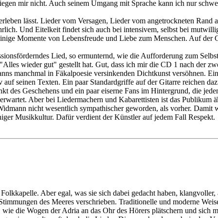
iegen mir nicht. Auch seinem Umgang mit Sprache kann ich nur schwe
rleben lässt. Lieder vom Versagen, Lieder vom angetrockneten Rand am
lich. Und Eitelkeit findet sich auch bei intensivem, selbst bei mutwil
einige Momente von Lebensfreude und Liebe zum Menschen. Auf der CD 
sionsförderndes Lied, so ermunternd, wie die Aufforderung zum Selbs
"Alles wieder gut" gestellt hat. Gut, dass ich mir die CD 1 nach der zw
s manchmal in Fäkalpoesie versinkenden Dichtkunst versöhnen. Ein gr
 auf seinen Texten. Ein paar Standardgriffe auf der Gitarre reichen da
t des Geschehens und ein paar eiserne Fans im Hintergrund, die jedem
erwartet. Aber bei Liedermachern und Kabarettisten ist das Publikum ähn
mann nicht wesentlich sympathischer geworden, als vorher. Damit wir
iger Musikkultur. Dafür verdient der Künstler auf jedem Fall Respekt.
e Folkkapelle. Aber egal, was sie sich dabei gedacht haben, klangvoller
 Stimmungen des Meeres verschrieben. Traditionelle und moderne Weisen
ie die Wogen der Adria an das Ohr des Hörers plätschern und sich ma