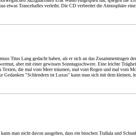
orwegischen Jazzgitarristen Erik Wøllo eingespielt hat, spiegelt die E
bas etwas Trancehaftes verleiht. Die CD verbreitet die Atmosphäre ei
muss Titus Lang gedacht haben, als er sich an das Zusammentragen der 
wermut, aber mit einer gewissen Sonntagsschwere. Eine leichte Träghei
 zu Texten, die mal vom Meer träumen, mal vom Regen und mal vom Mon
cke Gedanken "Schlendern ist Luxus" kann man sich mit dem kleinen, 
kann man nicht davon ausgehen, dass ein bisschen Trallala und Schu