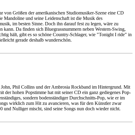
har von Größen der amerikanischen Studiomusiker-Szene eine CD
die Mandoline und seine Leidenschaft ist die Musik des
musik, im besten Sinne. Doch ihn darauf fest zu legen, wäre zu
agen kann. Da finden sich Bluegrassnummern neben Western-Swing,
g hält, gibt es so schöne Country-Schlager, wie "Tonight I ride" in
vielleicht gerade deshalb wunderschön.
n John, Phil Collins und der Ambrosia Rockband im Hintergrund. Mit
n mit der hohen Popstimme hat mit seiner CD ein ganz gediegenes Pop-
enständiges, sondern bodenständiger Durchschnitts-Pop, wie er im
Songs wirklich zum Hit zu avancieren, was für den Künstler zwar
 90 und Nulliger mischt, sind seine Songs nun doch wieder nicht.