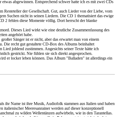
r etwas abgewinnen. Entsprechend schwer hatte ich es mit zwei CDs
 Resteteller der Gesellschaft. Gut, auch Lieder von der Liebe, vom
ligem Suchen nicht in seinen Liedern. Die CD 1 thematisiert das ewige
2 fehlen diese Momente völlig. Dort herrscht der blanke
tmord. Dieses Lied wirkt wie eine deutliche Zusammenfassung des
eiten angehört habe.
oßer Sänger ist er nicht, aber das erwartet man von einem
zu. Die recht gut gestaltete CD-Box des Albums beinhaltet
 Lied johlend zustimmen. Angesichts seiner Texte hätte ich
lich gestrickt. Nie fühlen sie sich direkt angesprochen.
d er locker leben können. Das Album "Balladen" ist allerdings ein
, als ihr Name ist ihre Musik, Audiofolk stammen aus Italien und haben
 italienischer Meeresanrainer werden auf dieser konzeptionell
nchmal zu wilden Wellentänzen aufwirbeln, wie in den Tarantellas.