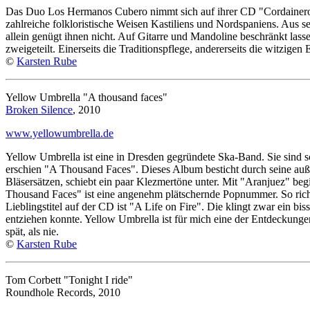
Das Duo Los Hermanos Cubero nimmt sich auf ihrer CD "Cordaineros d
zahlreiche folkloristische Weisen Kastiliens und Nordspaniens. Aus
allein genügt ihnen nicht. Auf Gitarre und Mandoline beschränkt las
zweigeteilt. Einerseits die Traditionspflege, andererseits die witzi
©
Karsten Rube
Yellow Umbrella "A thousand faces"
Broken Silence
, 2010
www.yellowumbrella.de
Yellow Umbrella ist eine in Dresden gegründete Ska-Band. Sie sind sc
erschien "A Thousand Faces". Dieses Album besticht durch seine außer
Bläsersätzen, schiebt ein paar Klezmertöne unter. Mit "Aranjuez" beg
Thousand Faces" ist eine angenehm plätschernde Popnummer. So rich
Lieblingstitel auf der CD ist "A Life on Fire". Die klingt zwar ein
entziehen konnte. Yellow Umbrella ist für mich eine der Entdeckungen 
spät, als nie.
©
Karsten Rube
Tom Corbett "Tonight I ride"
Roundhole Records, 2010