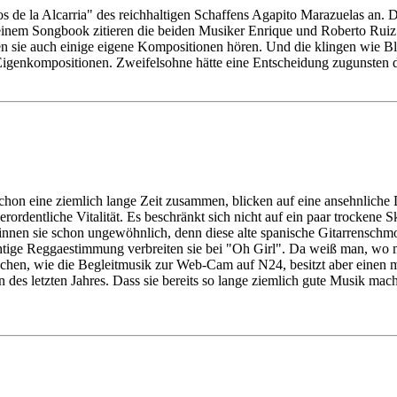
e la Alcarria" des reichhaltigen Schaffens Agapito Marazuelas an. De
 seinem Songbook zitieren die beiden Musiker Enrique und Roberto Ruiz
sen sie auch einige eigene Kompositionen hören. Und die klingen wie B
gen Eigenkompositionen. Zweifelsohne hätte eine Entscheidung zugunsten
hon eine ziemlich lange Zeit zusammen, blicken auf eine ansehnliche D
ordentliche Vitalität. Es beschränkt sich nicht auf ein paar trockene 
innen sie schon ungewöhnlich, denn diese alte spanische Gitarrenschmo
tige Reggaestimmung verbreiten sie bei "Oh Girl". Da weiß man, wo m
 bisschen, wie die Begleitmusik zur Web-Cam auf N24, besitzt aber eine
des letzten Jahres. Dass sie bereits so lange ziemlich gute Musik mache