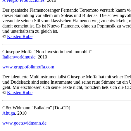
A Negro Producciones
, 2010
Der spanische Flamencosänger Fernando Terremoto verstarb kaum vierz
dieser Sammlung vor allem um Soleas und Bulerias. Die schwungvolle B
versuchte seinen Stil vom klassischen Flamenco weg zu entwickeln, o
damit gemeint ist. Es ist Nuevo Flamenco, ohne zu Popmusik zu werden
und unterhaltsam zu gleich ist.
©
Karsten Rube
Giuseppe Moffa "Non Investo in beni immobili"
Italianworldmusic
, 2010
www.gruppofolkmoffa.com
Der talentierte Multiinstrumentalist Giuseppe Moffa hat mit seiner D
und Dudelsack sind seine Instrumente und seine raue Stimme tut ein Ü
geht. Mir erschlossen sich seine Texte nicht, trotzdem ließ sich die
©
Karsten Rube
Götz Widmann "Balladen" [Do-CD]
Ahuga
, 2010
www.goetzwidmann.de