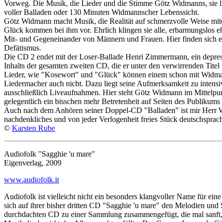
Vorweg. Die Musik, die Lieder und die Stimme Götz Widmanns, sie l
voller Balladen oder 130 Minuten Widmannscher Lebenssicht.
Götz Widmann macht Musik, die Realität auf schmerzvolle Weise mite
Glück kommen bei ihm vor. Ehrlich klingen sie alle, erbarmungslos ehr
Mit- und Gegeneinander von Männern und Frauen. Hier finden sich 
Defätismus.
Die CD 2 endet mit der Loser-Ballade Henri Zimmermann, ein depres
Inhalts der gesamten zweiten CD, die er unter den verwirrenden Titel 
Lieder, wie "Kosewort" und "Glück" können einem schon mit Widmann
Liedermacher auch nicht. Dazu liegt seine Aufmerksamkeit zu intensiv
ausschließlich Liveaufnahmen. Hier steht Götz Widmann im Mittelpunk
gelegentlich ein bisschen mehr Betretenheit auf Seiten des Publikums 
Auch nach dem Anhören seiner Doppel-CD "Balladen" ist mir Herr Wid
nachdenkliches und von jeder Verlogenheit freies Stück deutschsprach
©
Karsten Rube
Audiofolk "Sagghie 'u mare"
Eigenverlag, 2009
www.audiofolk.it
Audiofolk ist vielleicht nicht ein besonders klangvoller Name für ein
sich auf ihrer bisher dritten CD "Sagghie 'u mare" den Melodien und
durchdachten CD zu einer Sammlung zusammengefügt, die mal sanft, w