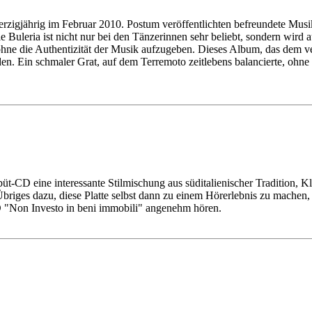
igjährig im Februar 2010. Postum veröffentlichten befreundete Musike
uleria ist nicht nur bei den Tänzerinnen sehr beliebt, sondern wird au
hne die Authentizität der Musik aufzugeben. Dieses Album, das dem ve
. Ein schmaler Grat, auf dem Terremoto zeitlebens balancierte, ohne i
ebüt-CD eine interessante Stilmischung aus süditalienischer Tradition
briges dazu, diese Platte selbst dann zu einem Hörerlebnis zu machen,
 CD "Non Investo in beni immobili" angenehm hören.