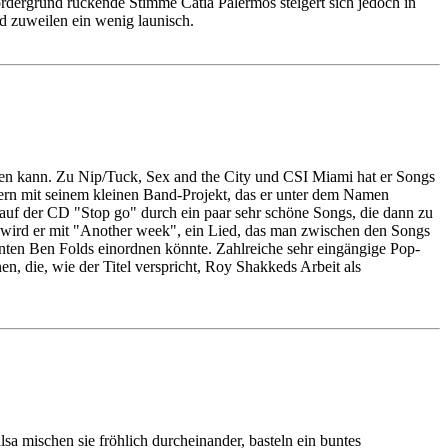
rdergrund rückende Stimme Catia Palermos steigert sich jedoch in
d zuweilen ein wenig launisch.
ren kann. Zu Nip/Tuck, Sex and the City und CSI Miami hat er Songs
 gern mit seinem kleinen Band-Projekt, das er unter dem Namen
 auf der CD "Stop go" durch ein paar sehr schöne Songs, die dann zu
g wird er mit "Another week", ein Lied, das man zwischen den Songs
ten Ben Folds einordnen könnte. Zahlreiche sehr eingängige Pop-
, die, wie der Titel verspricht, Roy Shakkeds Arbeit als
 mischen sie fröhlich durcheinander, basteln ein buntes