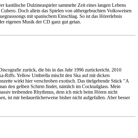
r kastilische Dulzineaspieler sammelte Zeit eines langen Lebens
 Cubero. Doch allein das Spielen von althergebrachten Volksweisen
luegrasssongs mit spanischem Einschlag. So ist das Hörerlebnis
 der eigenen Musik der CD ganz gut getan.
iscografie zurück, die bis in das Jahr 1996 zurückreicht. 2010
Ska-Riffs. Yellow Umbrella mischt den Ska auf mit dicken
nzette wirkt hier verschroben exotisch. Das titelgebende Stück "A
an den gelben Schirm findet, nämlich im Cocktailglass. Mein
n massiv treibenden Rhythmus, dem ich mich beim Hören nicht
n, ist mir bedauerlicherweise bisher nicht aufgefallen. Aber besser