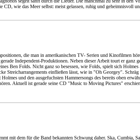
gnorios segelt sanft durch die Lieder. Die manchmal zu sehr in den Vo
 CD, wie das Meer selbst: meist gelassen, ruhig und geheimnisvoll un
mpositionen, die man in amerikanischen TV- Serien und Kinofilmen hö
ht gerade Independent-Produktionen. Neben dieser Arbeit tourt er ganz
ines Ben Folds. Nicht ganz so besessen, wie Folds, spielt sich Holmes
cke Streicharrangements einfließen lässt, wie in "Oh Georgey". Schrä
ert Holmes und den ausgefuchsten Hammersongs des bereits oben erwähn
en. Aktuell ist gerade seine CD "Music to Moving Pictures" erschienen
mt mit dem für die Band bekannten Schwung daher. Ska, Cumbia, Salsa