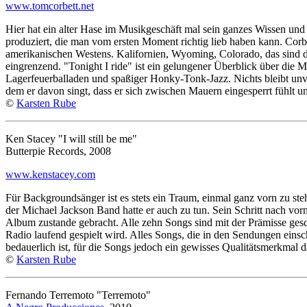
www.tomcorbett.net
Hier hat ein alter Hase im Musikgeschäft mal sein ganzes Wissen u
produziert, die man vom ersten Moment richtig lieb haben kann. Corbet
amerikanischen Westens. Kalifornien, Wyoming, Colorado, das sind die
eingrenzend. "Tonight I ride" ist ein gelungener Überblick über d
Lagerfeuerballaden und spaßiger Honky-Tonk-Jazz. Nichts bleibt unve
dem er davon singt, dass er sich zwischen Mauern eingesperrt fühlt un
©
Karsten Rube
Ken Stacey "I will still be me"
Butterpie Records, 2008
www.kenstacey.com
Für Backgroundsänger ist es stets ein Traum, einmal ganz vorn zu s
der Michael Jackson Band hatte er auch zu tun. Sein Schritt nach vor
Album zustande gebracht. Alle zehn Songs sind mit der Prämisse gesc
Radio laufend gespielt wird. Alles Songs, die in den Sendungen einsc
bedauerlich ist, für die Songs jedoch ein gewisses Qualitätsmerkmal da
©
Karsten Rube
Fernando Terremoto "Terremoto"