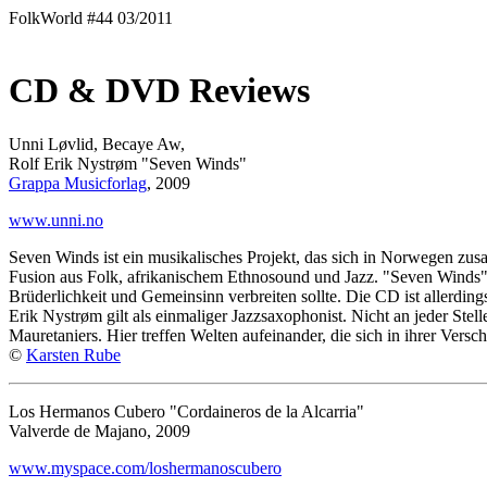
FolkWorld #44 03/2011
CD & DVD Reviews
Unni Løvlid, Becaye Aw,
Rolf Erik Nystrøm "Seven Winds"
Grappa Musicforlag
, 2009
www.unni.no
Seven Winds ist ein musikalisches Projekt, das sich in Norwegen zu
Fusion aus Folk, afrikanischem Ethnosound und Jazz. "Seven Winds" ste
Brüderlichkeit und Gemeinsinn verbreiten sollte. Die CD ist allerdings
Erik Nystrøm gilt als einmaliger Jazzsaxophonist. Nicht an jeder Ste
Mauretaniers. Hier treffen Welten aufeinander, die sich in ihrer Versc
©
Karsten Rube
Los Hermanos Cubero "Cordaineros de la Alcarria"
Valverde de Majano, 2009
www.myspace.com/loshermanoscubero