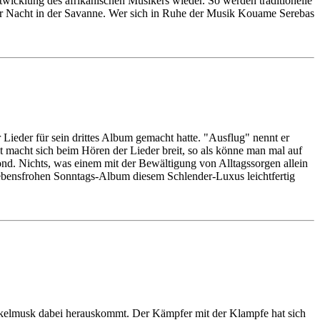
ntwicklung des afrikanischen Musikers wieder. So werden traditionelle
ner Nacht in der Savanne. Wer sich in Ruhe der Musik Kouame Serebas
Lieder für sein drittes Album gemacht hatte. "Ausflug" nennt er
t macht sich beim Hören der Lieder breit, so als könne man mal auf
d. Nichts, was einem mit der Bewältigung von Alltagssorgen allein
lebensfrohen Sonntags-Album diesem Schlender-Luxus leichtfertig
nkelmusk dabei herauskommt. Der Kämpfer mit der Klampfe hat sich