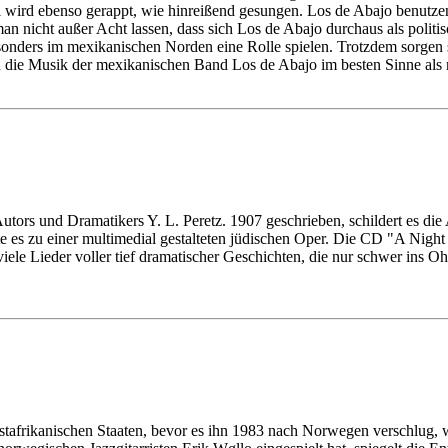
ird ebenso gerappt, wie hinreißend gesungen. Los de Abajo benutzen 
man nicht außer Acht lassen, dass sich Los de Abajo durchaus als polit
onders im mexikanischen Norden eine Rolle spielen. Trotzdem sorgen 
 die Musik der mexikanischen Band Los de Abajo im besten Sinne als 
utors und Dramatikers Y. L. Peretz. 1907 geschrieben, schildert es die
es zu einer multimedial gestalteten jüdischen Oper. Die CD "A Night 
viele Lieder voller tief dramatischer Geschichten, die nur schwer ins 
afrikanischen Staaten, bevor es ihn 1983 nach Norwegen verschlug, wo 