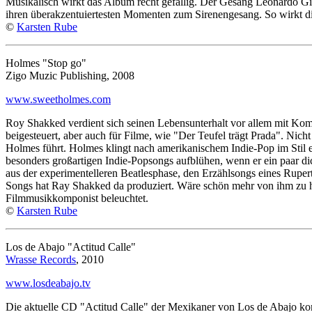
Musikalisch wirkt das Album recht gefällig. Der Gesang Leonardo Gia
ihren überakzentuiertesten Momenten zum Sirenengesang. So wirkt die
©
Karsten Rube
Holmes "Stop go"
Zigo Muzic Publishing, 2008
www.sweetholmes.com
Roy Shakked verdient sich seinen Lebensunterhalt vor allem mit Ko
beigesteuert, aber auch für Filme, wie "Der Teufel trägt Prada". Nic
Holmes führt. Holmes klingt nach amerikanischem Indie-Pop im Stil e
besonders großartigen Indie-Popsongs aufblühen, wenn er ein paar di
aus der experimentelleren Beatlesphase, den Erzählsongs eines Rup
Songs hat Ray Shakked da produziert. Wäre schön mehr von ihm zu hör
Filmmusikkomponist beleuchtet.
©
Karsten Rube
Los de Abajo "Actitud Calle"
Wrasse Records
, 2010
www.losdeabajo.tv
Die aktuelle CD "Actitud Calle" der Mexikaner von Los de Abajo kom