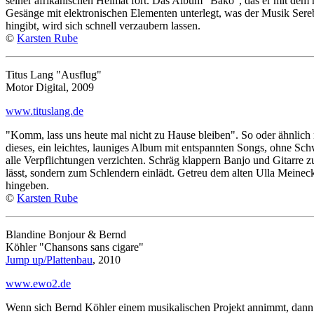
seiner afrikanischen Heimat fort. Das Album "Bako", das er mit dem n
Gesänge mit elektronischen Elementen unterlegt, was der Musik Sere
hingibt, wird sich schnell verzaubern lassen.
©
Karsten Rube
Titus Lang "Ausflug"
Motor Digital, 2009
www.tituslang.de
"Komm, lass uns heute mal nicht zu Hause bleiben". So oder ähnlich 
dieses, ein leichtes, launiges Album mit entspannten Songs, ohne Sch
alle Verpflichtungen verzichten. Schräg klappern Banjo und Gitarre
lässt, sondern zum Schlendern einlädt. Getreu dem alten Ulla Meine
hingeben.
©
Karsten Rube
Blandine Bonjour & Bernd
Köhler "Chansons sans cigare"
Jump up/Plattenbau
, 2010
www.ewo2.de
Wenn sich Bernd Köhler einem musikalischen Projekt annimmt, dann 