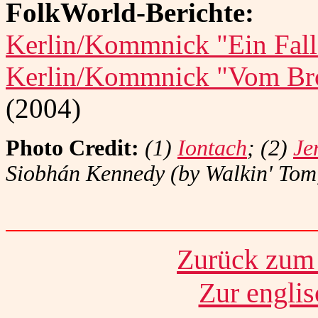
FolkWorld-Berichte:
Kerlin/Kommnick "Ein Fall f
Kerlin/Kommnick "Vom Bro
(2004)
Photo Credit:
(1)
Iontach
; (2)
Je
Siobhán Kennedy (by Walkin' Tom,
Zurück zum 
Zur engli