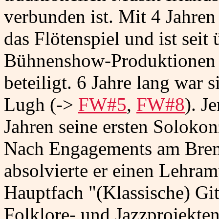
verbunden ist. Mit 4 Jahren
das Flötenspiel und ist seit
Bühnenshow-Produktionen u
beteiligt. 6 Jahre lang war 
Lugh (->
FW#5
,
FW#8
). J
Jahren seine ersten Solokon
Nach Engagements am Breme
absolvierte er einen Lehra
Hauptfach "(Klassische) Gita
Folklore- und Jazzprojekte