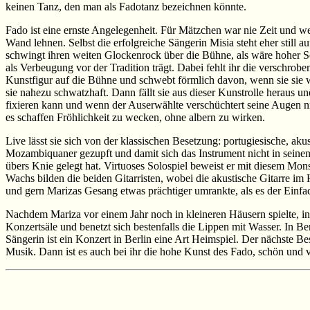
keinen Tanz, den man als Fadotanz bezeichnen könnte.
Fado ist eine ernste Angelegenheit. Für Mätzchen war nie Zeit und wer
Wand lehnen. Selbst die erfolgreiche Sängerin Misia steht eher still
schwingt ihren weiten Glockenrock über die Bühne, als wäre hoher Se
als Verbeugung vor der Tradition trägt. Dabei fehlt ihr die verschroben
Kunstfigur auf die Bühne und schwebt förmlich davon, wenn sie sie wi
sie nahezu schwatzhaft. Dann fällt sie aus dieser Kunstrolle heraus u
fixieren kann und wenn der Auserwählte verschüchtert seine Augen nie
es schaffen Fröhlichkeit zu wecken, ohne albern zu wirken.
Live lässt sie sich von der klassischen Besetzung: portugiesische, a
Mozambiquaner gezupft und damit sich das Instrument nicht in seinen ge
übers Knie gelegt hat. Virtuoses Solospiel beweist er mit diesem Mo
Wachs bilden die beiden Gitarristen, wobei die akustische Gitarre im
und gern Marizas Gesang etwas prächtiger umrankte, als es der Einfach
Nachdem Mariza vor einem Jahr noch in kleineren Häusern spielte, in d
Konzertsäle und benetzt sich bestenfalls die Lippen mit Wasser. In B
Sängerin ist ein Konzert in Berlin eine Art Heimspiel. Der nächste B
Musik. Dann ist es auch bei ihr die hohe Kunst des Fado, schön und v