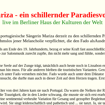
iza - ein schillernder Paradiesv
live im Berliner Haus der Kulturen der Welt
e portugiesische Sängerin Mariza derzeit zu den schillernden
mslos jener Melancholie verpflichtet, die den Fado alsAusdr
s am Ende des 19. Jahrhunderts, bezog er seine Kraft fast ausschließl
 zur Salonmusik zurecht zupfte, ihn nicht mehr sang und fühlte, sonder
e Seele auf der Zunge trägt, tatsächlich auch heute noch in Lissabon er
an hin muss. Für alle anderen bleiben die touristischen Varianten. G
lich unter Fado verstehen möchte. Fado wurde auch unter dem Diktator
ehnsucht, die durfte man auch in dieser Zeit auf dem Herzen tragen. Er
 Alter von drei Jahren kam sie nach Portugal. Da waren die Nelken der R
die Traurigkeit, die in den Lieder schwang, die musste sie sich erst erar
 eine sentimental verheulte Variation für Gesang und gezupfter Begleitu
. Sie singt leidenschaftlich und pathetisch und ... sie tanzt. Ja, sie ta