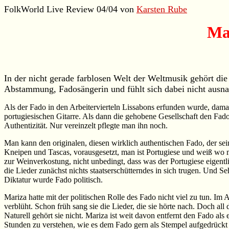
FolkWorld Live Review 04/04 von
Karsten Rube
Mar
In der nicht gerade farblosen Welt der Weltmusik gehört di
Abstammung, Fadosängerin und fühlt sich dabei nicht ausnah
Als der Fado in den Arbeitervierteln Lissabons erfunden wurde, damal
portugiesischen Gitarre. Als dann die gehobene Gesellschaft den Fado
Authentizität. Nur vereinzelt pflegte man ihn noch.
Man kann den originalen, diesen wirklich authentischen Fado, der sein
Kneipen und Tascas, vorausgesetzt, man ist Portugiese und weiß wo m
zur Weinverkostung, nicht unbedingt, dass was der Portugiese eigent
die Lieder zunächst nichts staatserschütterndes in sich trugen. Und S
Diktatur wurde Fado politisch.
Mariza hatte mit der politischen Rolle des Fado nicht viel zu tun. Im
verblüht. Schon früh sang sie die Lieder, die sie hörte nach. Doch all 
Naturell gehört sie nicht. Mariza ist weit davon entfernt den Fado als
Stunden zu verstehen, wie es dem Fado gern als Stempel aufgedrückt wird