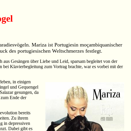
ogel
 Paradiesvögeln. Mariza ist Portugiesin moçambiquanischer
uck des portugiesischen Weltschmerzes festlegt.
ich aus Gesängen über Liebe und Leid, sparsam begleitet von der
n bei Klavierbegleitung zum Vortrag brachte, war es vorbei mit der
leben, in einigen
eningel und Gequengel
 Salazar gesungen, da
st zum Ende der
evolution bereits
beiten. Zu ihrem
ng in depressiven
nzt. Dabei gibt es