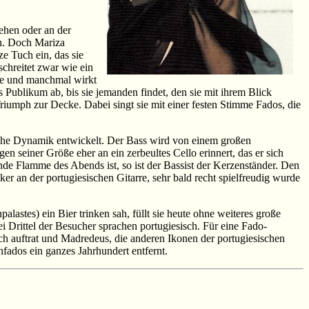
tehen oder an der
ln. Doch Mariza
e Tuch ein, das sie
schreitet zwar wie ein
sie und manchmal wirkt
s Publikum ab, bis sie jemanden findet, den sie mit ihrem Blick
riumph zur Decke. Dabei singt sie mit einer festen Stimme Fados, die
mliche Dynamik entwickelt. Der Bass wird von einem großen
en seiner Größe eher an ein zerbeultes Cello erinnert, das er sich
de Flamme des Abends ist, so ist der Bassist der Kerzenständer. Den
er an der portugiesischen Gitarre, sehr bald recht spielfreudig wurde
lastes) ein Bier trinken sah, füllt sie heute ohne weiteres große
i Drittel der Besucher sprachen portugiesisch. Für eine Fado-
ach auftrat und Madredeus, die anderen Ikonen der portugiesischen
fados ein ganzes Jahrhundert entfernt.