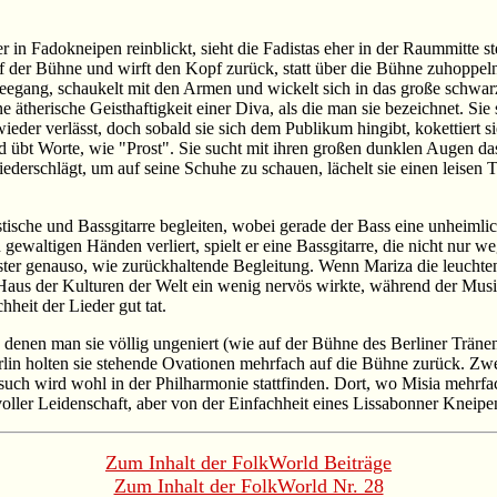
 in Fadokneipen reinblickt, sieht die Fadistas eher in der Raummitte s
 auf der Bühne und wirft den Kopf zurück, statt über die Bühne zuhoppe
egang, schaukelt mit den Armen und wickelt sich in das große schwarz
e ätherische Geisthaftigkeit einer Diva, als die man sie bezeichnet. Sie 
eder verlässt, doch sobald sie sich dem Publikum hingibt, kokettiert 
nd übt Worte, wie "Prost". Sie sucht mit ihren großen dunklen Augen da
derschlägt, um auf seine Schuhe zu schauen, lächelt sie einen leisen T
kustische und Bassgitarre begleiten, wobei gerade der Bass eine unhei
waltigen Händen verliert, spielt er eine Bassgitarre, die nicht nur weg
nster genauso, wie zurückhaltende Begleitung. Wenn Mariza die leuchten
 Haus der Kulturen der Welt ein wenig nervös wirkte, während der Musik
heit der Lieder gut tat.
enen man sie völlig ungeniert (wie auf der Bühne des Berliner Tränenpa
erlin holten sie stehende Ovationen mehrfach auf die Bühne zurück. Zwe
esuch wird wohl in der Philharmonie stattfinden. Dort, wo Misia mehrf
oller Leidenschaft, aber von der Einfachheit eines Lissabonner Kneipen
Zum Inhalt der FolkWorld Beiträge
Zum Inhalt der FolkWorld Nr. 28