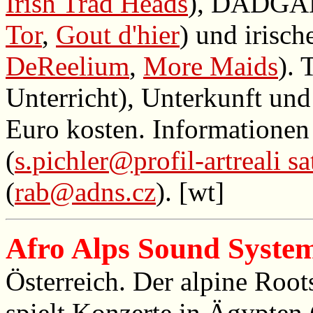
Irish Trad Heads
), DADGAD-
Tor
,
Gout d'hier
) und irisc
DeReelium
,
More Maids
). 
Unterricht), Unterkunft un
Euro kosten. Informationen 
(
s.pichler@profil-artreali sa
(
rab@adns.cz
). [wt]
Afro Alps Sound Syste
Österreich. Der alpine Roo
spielt Konzerte in Ägypten 