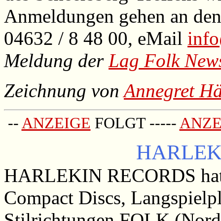
Anmeldungen gehen an den 
04632 / 8 48 00, eMail
inf
Meldung der
Lag Folk New
Zeichnung von
Annegret Hä
--
ANZEIGE
FOLGT -----
ANZE
HARLEK
HARLEKIN RECORDS hat st
Compact Discs, Langspielpl
Stilrichtungen FOLK (Norda