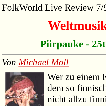
FolkWorld
Live Review 7/
Weltmusik
Piirpauke - 25
Von
Michael Moll
Wer zu einem K
dem so finnisc
nicht allzu fi