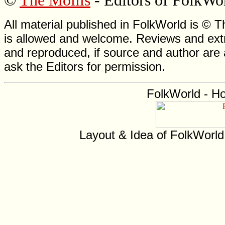
©
The Mollis
- Editors of
FolkWo
All material published in FolkWorld is © T
is allowed and welcome. Reviews and extr
and reproduced, if source and author are
ask the Editors for permission.
FolkWorld - H
Layout & Idea of FolkWorl