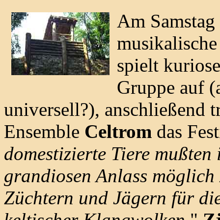
Am Samstag n
musikalisch
spielt kurios
Gruppe auf (a
universell?), anschließend 
Ensemble
Celtrom
das Festi
domestizierte Tiere mußten 
grandiosen Anlass möglich
Züchtern und Jägern für die
keltischer Klangwolken.
"
Z